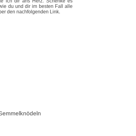
e ich dir ans Herz. Schenke es
ie du und dir im besten Fall alle
ber den nachfolgenden Link.
d Semmelknödeln