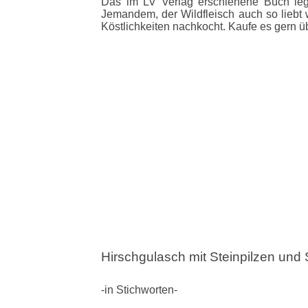
Das im LV Verlag erschienene Buch leg
Jemandem, der Wildfleisch auch so liebt w
Köstlichkeiten nachkocht. Kaufe es gern ü
Hirschgulasch mit Steinpilzen un
-in Stichworten-