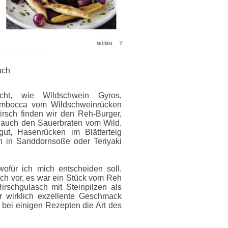
uch
cht, wie Wildschwein Gyros,
ltimbocca vom Wildschweinrücken
rsch finden wir den Reh-Burger,
h auch den Sauerbraten vom Wild.
gut, Hasenrücken im Blätterteig
n in Sanddornsoße oder Teriyaki
wofür ich mich entscheiden soll.
h vor, es war ein Stück vom Reh
schgulasch mit Steinpilzen als
r wirklich exzellente Geschmack
bei einigen Rezepten die Art des