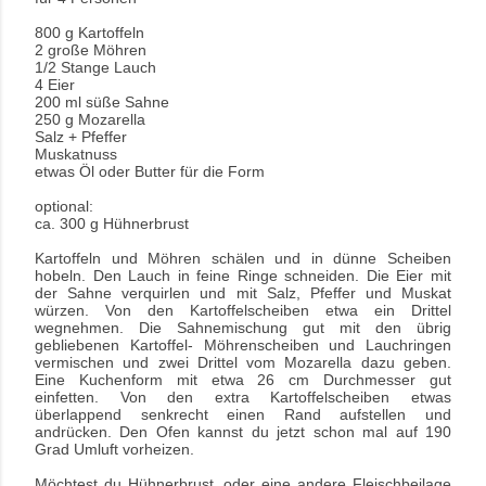
800 g Kartoffeln
2 große Möhren
1/2 Stange Lauch
4 Eier
200 ml süße Sahne
250 g Mozarella
Salz + Pfeffer
Muskatnuss
etwas Öl oder Butter für die Form
optional:
ca. 300 g Hühnerbrust
Kartoffeln und Möhren schälen und in dünne Scheiben
hobeln. Den Lauch in feine Ringe schneiden. Die Eier mit
der Sahne verquirlen und mit Salz, Pfeffer und Muskat
würzen. Von den Kartoffelscheiben etwa ein Drittel
wegnehmen. Die Sahnemischung gut mit den übrig
gebliebenen Kartoffel- Möhrenscheiben und Lauchringen
vermischen und zwei Drittel vom Mozarella dazu geben.
Eine Kuchenform mit etwa 26 cm Durchmesser gut
einfetten. Von den extra Kartoffelscheiben etwas
überlappend senkrecht einen Rand aufstellen und
andrücken. Den Ofen kannst du jetzt schon mal auf 190
Grad Umluft vorheizen.
Möchtest du Hühnerbrust, oder eine andere Fleischbeilage