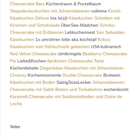
Cheesecake Bars
Küchentraum & Purzelbaum
Steppdeckenkuchen mit Johannisbeeren
culirena
Kirsch-
Käsekuchen Deluxe
Ina Is(s)t
Käsekuchen Schnitten mit
Kirschen und Schokolade
ÜberSee-Mädchen
Schoko-
Cheesecake mit Erdbeeren
Lebkuchennest
San Sebastian
Käsekuchen
1x umrühren bitte aka kochtopf
Kokos-
Käsekuchen vom Kühlschrank gebacken
USA kulinarisch
Red Velvet Cheesecake
zimtkringels
Blueberry Cheesecake
Pie
Liebe&Kochen
Aprikosen-Cheesecake-Tarte
Küchenliebelei
Ziegenkäse-Käsekuchen mit Johannisbeer-
Chutney
Küchenmomente
Double Cheesecake
Brotwein
Käsekuchen mit Boden
SalzigSüssLecker
Johannisbeeren-
Cheesecake mit Sablé Breton und Tonkabohne
evchenkocht
Karamell-Cheesecake mit Salzbrezelboden und Dulce de
Leche
Teilen