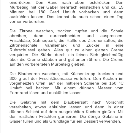
eindrücken. Den Rand nach oben festdrücken. Den
Mürbeteig mit der Gabel mehrfach einstechen und ca. 15
Minuten bei 180 Grad Umluft vorbacken und dann
auskühlen lassen. Das kannst du auch schon einen Tag
vorher vorbereiten.
Die Zitrone waschen, trocken tupfen und die Schale
abreiben, dann durchschneiden und aus­pressen.
Frischkäse, Sahnequark, die Hälfte des Zitro­nensaftes, die
Zitronenschale, Vanillemark und Zucker in eine
Rührschüssel geben. Alles gut zu einer glatten Creme
verquirlen. Die Stärke durch ein feines Sieb gleichmäßig
über die Creme stäuben und gut unter rühren. Die Creme
auf den vorbereiteten Mürbeteig gießen.
Die Blaubeeren waschen, mit Küchenkrepp trocknen und
300 g auf der Frischkäsemasse verteilen. Den Kuchen im
vorgeheizten Ofen, auf der mittleren Schiene bei 160 °C
Umluft hell backen. Mit einem dünnen Messer vom
Formrand lösen und auskühlen lassen.
Die Gelatine mit dem Blaubeersaft nach Vorschrift
verarbeiten, etwas abkühlen lassen und dann in einer
dünnen Schicht auf dem ausgekühlten Kuchen gießen. Mit
den restlichen Früchten garnieren. Die übrige Gelatine in
Gläser füllen und als Grundlage für ein Dessert verwenden.