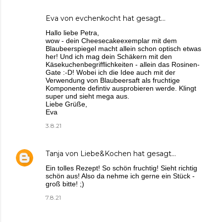
Eva von evchenkocht
hat gesagt…
Hallo liebe Petra,
wow - dein Cheesecakeexemplar mit dem
Blaubeerspiegel macht allein schon optisch etwas
her! Und ich mag dein Schäkern mit den
Käsekuchenbegrifflichkeiten - allein das Rosinen-
Gate :-D! Wobei ich die Idee auch mit der
Verwendung von Blaubeersaft als fruchtige
Komponente defintiv ausprobieren werde. Klingt
super und sieht mega aus.
Liebe Grüße,
Eva
3.8.21
Tanja von Liebe&Kochen
hat gesagt…
Ein tolles Rezept! So schön fruchtig! Sieht richtig
schön aus! Also da nehme ich gerne ein Stück -
groß bitte! ;)
7.8.21