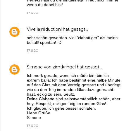
Perfekt hast du die hingekriegt! Freut mich immer
wenn du dabei bist!
17.6.20
Vive la réduction!
hat gesagt…
sehr schön geworden. viel "ciabattiger" als meins.
beifall! spontan! :D
17.6.20
Simone von zimtkringel
hat gesagt…
Ich merk gerade, wenn ich müde bin, bin ich
extrem balla: Ich habe bestimmt eine halbe Minute
auf das Glas mit dem Vorteig gestarrt und überlegt,
wie du den Teig im runden Glas dazu gebracht
hast, eckig zu sein. Seufz.
Deine Ciabatte sind selbstverständlich schön, aber
hey, Respekt, eckiger Teig im runden Glas!
Ich glaube, ich gehe besser schlafen.
Liebe Grüße
Simone
17.6.20