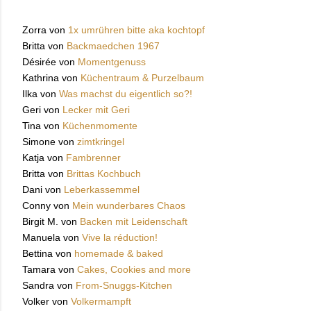
Zorra von
1x umrühren bitte aka kochtopf
Britta von
Backmaedchen 1967
Désirée von
Momentgenuss
Kathrina von
Küchentraum & Purzelbaum
Ilka von
Was machst du eigentlich so?!
Geri von
Lecker mit Geri
Tina von
Küchenmomente
Simone von
zimtkringel
Katja von
Fambrenner
Britta von
Brittas Kochbuch
Dani von
Leberkassemmel
Conny von
Mein wunderbares Chaos
Birgit M. von
Backen mit Leidenschaft
Manuela von
Vive la réduction!
Bettina von
homemade & baked
Tamara von
Cakes, Cookies and more
Sandra von
From-Snuggs-Kitchen
Volker von
Volkermampft