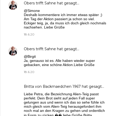
Obers trifft Sahne
hat gesagt…
@Simone
Deshalb kommentiere ich immer etwas später ;)
Am Tag der Aktion passiert ja schon so viel.
Eckiger teig, ja, da muss ich doch gleich nochmals
nachsehen. Liebe Grüße
18.6.20
Obers trifft Sahne
hat gesagt…
@Birgit
Ja, genauso ist es. Alle haben wieder super
gebacken, eine schöne Aktion.Liebe Grüße
18.6.20
Britta von Backmaedchen 1967
hat gesagt…
Liebe Petra, die Bezeichnung Alien-Teig passt
perfekt. Dein Brot sieht auf jeden Fall super
gelungen aus und wenn ich das so sehe fühle ich
mich gleich vom Alien-Teig herausgefordert ihm
noch mal an den Kragen zu gehen und ordentlich
in Form zu rücken �� liebe Grüße Britta