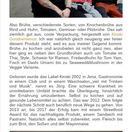
Also Brühe, verschiedenste Sorten, von Knochenbrühe aus
Rind und Huhn, Tomaten, Gemüse- oder Pilzbrühe. Das sah
ziemlich gut aus, coole Verpackung, hergestellt von
Kinski
Goodvenience
. Ich war natürlich gleich neugierig wer hinter
diesem Produkt steht, weil es aus meiner Gegend kommt.
Brühe zu kochen und anzubieten ist nicht ganz neu, aber
hier ging es neben den Grundbrühen auch um Tomate im
Thai_Style, Schwein für Ramen, Freilandhuhn für Tom Yam,
Fisch im Dashi Umami bis zu Seaweed&Mushroom in der
Veggie Variante.
Geboren wurde das Label Kinski 2002 in Jena, Gastronomie
in einem Club und in einem Waschsalon,„viel mit Trinken
und Musik“, nennt es Jörg. Eine schwere Krankheit im
unmittebaren Umfeld brachte die Überlegung, hinsichtlich
der Ernährung umzudenken. Selbst zu kochen und auf
gesunde Lebensmittel zu achten. Das war 2012. Dem folgte
der nächste Schritt auch beruflich neue Wege zu gehen. Von
2013 an, bis 2017 der Erfolg kam mit einem Streetfood
Award für das nachhaltigste Produkt, einem Sandwich mit
Pastrami. Natürlich alles selbst zubereitet, vom Fleisch bis
zum Brot, den Soßen und der Mayonnaise.