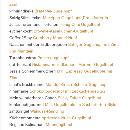
Zimt
krimiundkeks
Bratapfel-Gugelhupf
SalzigSüssLecker
Marzipan Gugelhupf „Frankfurter Art“
Julias Torten und Törtchen
Honig Chai Gugelhupf
evchenkocht
Brownie-Käsekuchen-Gugelhupf
Coffee2Stay
Cranberry-Mandel-Hupf
Naschen mit der Erdbeerqueen
Saftiger Gugelhupf mit Zimt
und Mandeln
Turbohausfrau
Patzerlgugelhupf
eat Tolerant
Histaminarmer Blaubeer-Marmor Gugelhupf
Jessis Schlemmerkitchen
Mini Espresso Gugelhupfe mit
Zimt
Linal’s Backhimmel
Mandel-Kirsch-Schoko-Gugelhupf
ninamanie
Schoko-Gugelhupf mit Lebkuchengewürz
Mein wunderbares Chaos
Sticky Toffee Gugelhupf
kohlenpottgourmet
Mini-Gugelhupfe im Sachertorten-Style
zimtkringel
Walnuss-Reindling
Küchenmomente
Aprikosen-Nuss-Gugelhupf
Brigittas Kulinarium
Mohnguglhupf