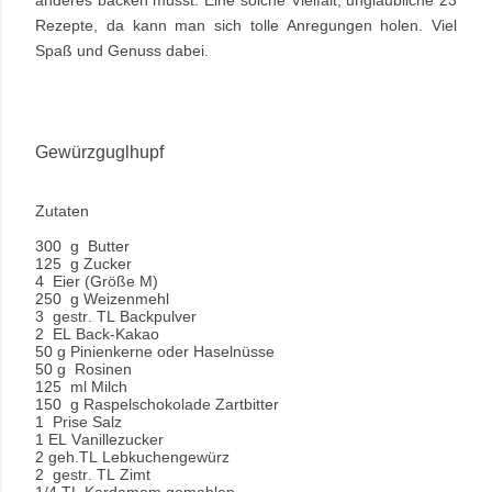
anderes backen musst. Eine solche Vielfalt, unglaubliche 23
Rezepte, da kann man sich tolle Anregungen holen. Viel
Spaß und Genuss dabei.
Gewürzguglhupf
Zutaten
300 g Butter
125 g Zucker
4 Eier (Größe M)
250 g Weizenmehl
3 gestr. TL Backpulver
2 EL Back-Kakao
50 g
Pinienkerne oder Haselnüsse
50 g Rosinen
125 ml Milch
150 g Raspelschokolade Zartbitter
1 Prise Salz
1 EL Vanillezucker
2 geh.TL Lebkuchengewürz
2 gestr. TL Zimt
1/4 TL Kardamom gemahlen