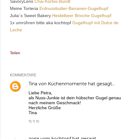
SavoryLens
Chai-Kürbis-Bundt
Meine Torteria
Erdnussbutter-Bananen-Gugelhupf
Julia´s Sweet Bakery
Heidelbeer Brioche Gugelhupf
1x umrühren bitte aka kochtopf
Gugelhupf mit Dulce de
Leche
Teilen
KOMMENTARE
Tina von Küchenmomente
hat gesagt…
Liebe Petra,
als Nuss-Junkie ist dein hübscher Gugel genau
nach meinem Geschmack!
Herzliche Grüße
Tina
15.11.19
zorra vom kochtopf
hat gesagt…