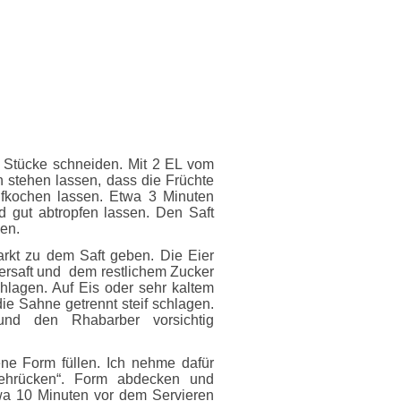
 Stücke schneiden. Mit 2 EL vom
 stehen lassen, dass die Früchte
ufkochen lassen. Etwa 3 Minuten
d gut abtropfen lassen. Den Saft
sen.
rkt zu dem Saft geben. Die Eier
ersaft und
dem restlichem Zucker
lagen. Auf Eis oder sehr kaltem
ie Sahne getrennt steif schlagen.
nd den Rhabarber vorsichtig
ene Form füllen. Ich nehme dafür
ehrücken“. Form abdecken und
wa 10 Minuten vor dem Servieren