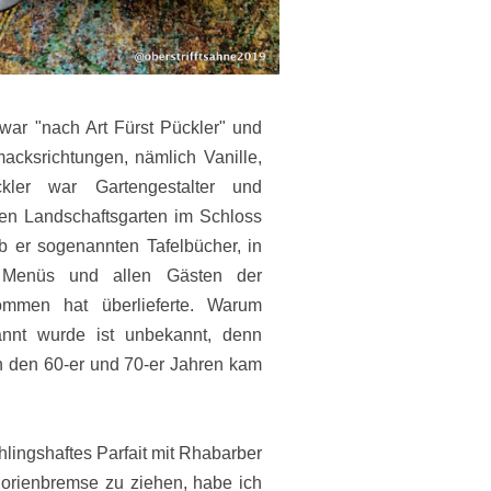
ar "nach Art Fürst Pückler" und
cksrichtungen, nämlich Vanille,
ler war Gartengestalter und
ten Landschaftsgarten im Schloss
b er sogenannten Tafelbücher, in
 Menüs und allen Gästen der
ommen hat überlieferte. Warum
annt wurde ist unbekannt, denn
 In den 60-er und 70-er Jahren kam
lingshaftes Parfait mit Rhabarber
lorienbremse zu ziehen, habe ich