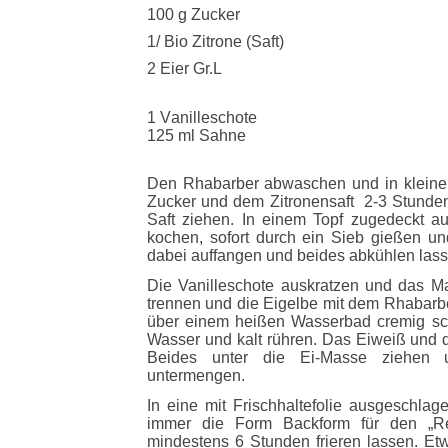
100 g Zucker
1/ Bio Zitrone (Saft)
2 Eier Gr.L
1 Vanilleschote
125 ml Sahne
Den Rhabarber abwaschen und in kleine
Zucker und dem Zitronensaft
2-3 Stunden
Saft ziehen. In einem Topf zugedeckt a
kochen, sofort durch ein Sieb gießen un
dabei auffangen und beides abkühlen las
Die Vanilleschote auskratzen und das Ma
trennen und die Eigelbe mit dem Rhabarb
über einem heißen Wasserbad cremig sch
Wasser und kalt rühren. Das Eiweiß und d
Beides unter die Ei-Masse ziehen u
untermengen.
In eine mit Frischhaltefolie ausgeschlag
immer die Form Backform für den „R
mindestens 6 Stunden frieren lassen. Et