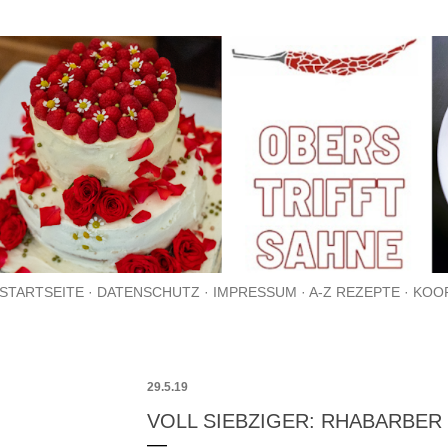
Direkt zum Hauptbereich
STARTSEITE
DATENSCHUTZ
IMPRESSUM
A-Z REZEPTE
KOO
29.5.19
VOLL SIEBZIGER: RHABARBE