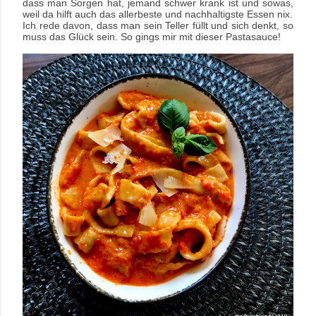
dass man Sorgen hat, jemand schwer krank ist und sowas,
weil da hilft auch das allerbeste und nachhaltigste Essen nix.
Ich rede davon, dass man sein Teller füllt und sich denkt, so
muss das Glück sein.
So gings mir mit dieser Pastasauce!