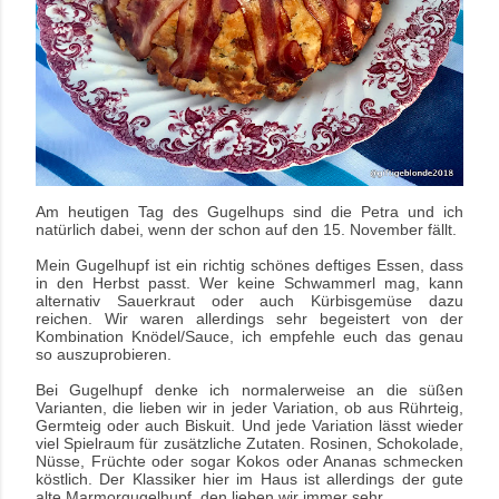
Am heutigen Tag des Gugelhups sind die Petra und ich
natürlich dabei, wenn der schon auf den 15. November fällt.
Mein Gugelhupf ist ein richtig schönes deftiges Essen, dass
in den Herbst passt.
Wer keine Schwammerl mag, kann
alternativ Sauerkraut oder auch Kürbisgemüse dazu
reichen.
Wir waren allerdings sehr begeistert von der
Kombination Knödel/Sauce, ich empfehle euch das genau
so auszuprobieren.
Bei Gugelhupf denke ich normalerweise an die süßen
Varianten, die lieben wir in jeder Variation, ob aus Rührteig,
Germteig oder auch Biskuit.
Und jede Variation lässt wieder
viel Spielraum für zusätzliche Zutaten. Rosinen, Schokolade,
Nüsse, Früchte oder sogar Kokos oder Ananas schmecken
köstlich.
Der Klassiker hier im Haus ist allerdings der gute
alte Marmorgugelhupf, den lieben wir immer sehr.