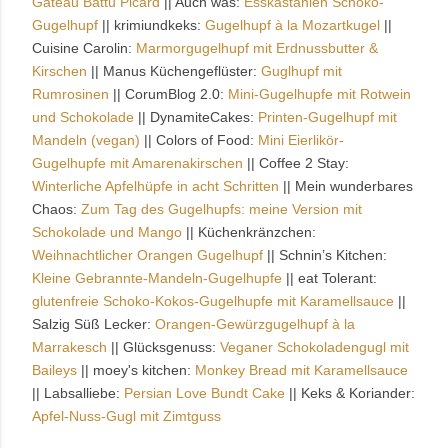
Gateau Battu Picard
|| Auch was:
Esskastanien Schoko-
Gugelhupf
|| krimiundkeks:
Gugelhupf à la Mozartkugel
||
Cuisine Carolin:
Marmorgugelhupf mit Erdnussbutter &
Kirschen
|| Manus Küchengeflüster:
Guglhupf mit
Rumrosinen
|| CorumBlog 2.0:
Mini-Gugelhupfe mit Rotwein
und Schokolade
|| DynamiteCakes:
Printen-Gugelhupf mit
Mandeln (vegan)
|| Colors of Food:
Mini Eierlikör-
Gugelhupfe mit Amarenakirschen
|| Coffee 2 Stay:
Winterliche Apfelhüpfe in acht Schritten
|| Mein wunderbares
Chaos:
Zum Tag des Gugelhupfs: meine Version mit
Schokolade und Mango
|| Küchenkränzchen:
Weihnachtlicher Orangen Gugelhupf
|| Schnin’s Kitchen:
Kleine Gebrannte-Mandeln-Gugelhupfe
|| eat Tolerant:
glutenfreie Schoko-Kokos-Gugelhupfe mit Karamellsauce
||
Salzig Süß Lecker:
Orangen-Gewürzgugelhupf à la
Marrakesch
|| Glücksgenuss:
Veganer Schokoladengugl mit
Baileys
|| moey's kitchen:
Monkey Bread mit Karamellsauce
|| Labsalliebe:
Persian Love Bundt Cake
|| Keks & Koriander:
Apfel-Nuss-Gugl mit Zimtguss