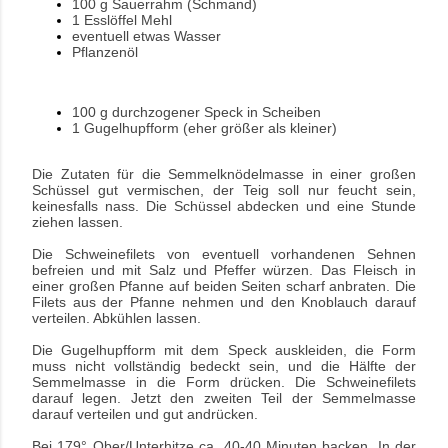
100 g Sauerrahm (Schmand)
1 Esslöffel Mehl
eventuell etwas Wasser
Pflanzenöl
100 g durchzogener Speck in Scheiben
1 Gugelhupfform (eher größer als kleiner)
Die Zutaten für die Semmelknödelmasse in einer großen
Schüssel gut vermischen, der Teig soll nur feucht sein,
keinesfalls nass. Die Schüssel abdecken und eine Stunde
ziehen lassen.
Die Schweinefilets von eventuell vorhandenen Sehnen
befreien und mit Salz und Pfeffer würzen.
Das Fleisch in
einer großen Pfanne auf beiden Seiten scharf anbraten. Die
Filets aus der Pfanne nehmen und den Knoblauch darauf
verteilen. Abkühlen lassen.
Die Gugelhupfform mit dem Speck auskleiden, die Form
muss nicht vollständig bedeckt sein, und die Hälfte der
Semmelmasse in die Form drücken.
Die Schweinefilets
darauf legen.
Jetzt den zweiten Teil der Semmelmasse
darauf verteilen und gut andrücken.
Bei 179° Ober/Unterhitze ca. 40-40 Minuten backen.
In der