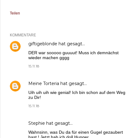
Teilen
KOMMENTARE
giftigeblonde
hat gesagt…
DER war sooooo guuuut! Muss ich demnächst
wieder machen gggg
15.11.18
Meine Torteria
hat gesagt…
Uih uih uih wie genial! Ich bin schon auf dem Weg
zu Dir!
15.11.18
Stephie
hat gesagt…
Wahnsinn, was Du da für einen Gugel gezaubert
hast ! Jetzt hab ich doll Hunger.