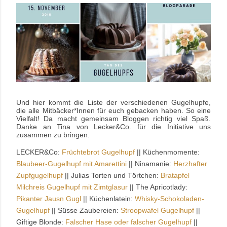
Und hier kommt die Liste der verschiedenen Gugelhupfe,
die alle Mitbäcker*Innen für euch gebacken haben. So eine
Vielfalt! Da macht gemeinsam Bloggen richtig viel Spaß.
Danke an Tina von Lecker&Co. für die Initiative uns
zusammen zu bringen.
LECKER&Co:
Früchtebrot Gugelhupf
|| Küchenmomente:
Blaubeer-Gugelhupf mit Amarettini
|| Ninamanie:
Herzhafter
Zupfgugelhupf
|| Julias Torten und Törtchen:
Bratapfel
Milchreis Gugelhupf mit Zimtglasur
|| The Apricotlady:
Pikanter Jausn Gugl
|| Küchenlatein:
Whisky-Schokoladen-
Gugelhupf
|| Süsse Zaubereien:
Stroopwafel Gugelhupf
||
Giftige Blonde:
Falscher Hase oder falscher Gugelhupf
||