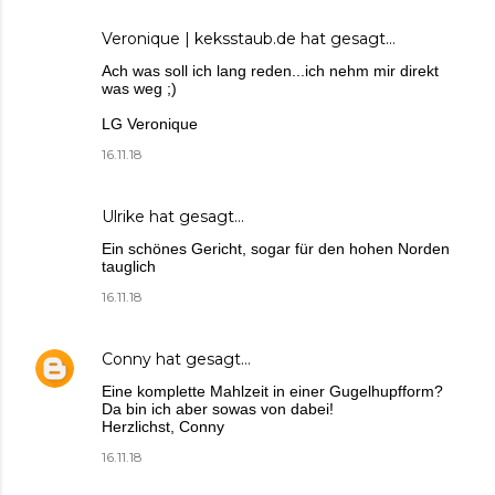
Veronique | keksstaub.de
hat gesagt…
Ach was soll ich lang reden...ich nehm mir direkt
was weg ;)
LG Veronique
16.11.18
Ulrike
hat gesagt…
Ein schönes Gericht, sogar für den hohen Norden
tauglich
16.11.18
Conny
hat gesagt…
Eine komplette Mahlzeit in einer Gugelhupfform?
Da bin ich aber sowas von dabei!
Herzlichst, Conny
16.11.18