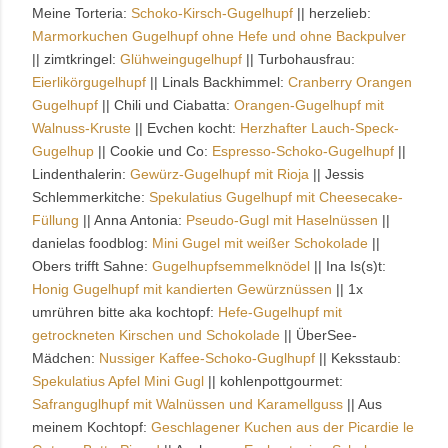
Meine Torteria:
Schoko-Kirsch-Gugelhupf
|| herzelieb:
Marmorkuchen Gugelhupf ohne Hefe und ohne Backpulver
|| zimtkringel:
Glühweingugelhupf
|| Turbohausfrau:
Eierlikörgugelhupf
|| Linals Backhimmel:
Cranberry Orangen
Gugelhupf
|| Chili und Ciabatta:
Orangen-Gugelhupf mit
Walnuss-Kruste
|| Evchen kocht:
Herzhafter Lauch-Speck-
Gugelhup
|| Cookie und Co:
Espresso-Schoko-Gugelhupf
||
Lindenthalerin:
Gewürz-Gugelhupf mit Rioja
|| Jessis
Schlemmerkitche:
Spekulatius Gugelhupf mit Cheesecake-
Füllung
|| Anna Antonia:
Pseudo-Gugl mit Haselnüssen
||
danielas foodblog:
Mini Gugel mit weißer Schokolade
||
Obers trifft Sahne:
Gugelhupfsemmelknödel
|| Ina Is(s)t:
Honig Gugelhupf mit kandierten Gewürznüssen
|| 1x
umrühren bitte aka kochtopf:
Hefe-Gugelhupf mit
getrockneten Kirschen und Schokolade
|| ÜberSee-
Mädchen:
Nussiger Kaffee-Schoko-Guglhupf
|| Keksstaub:
Spekulatius Apfel Mini Gugl
|| kohlenpottgourmet:
Safranguglhupf mit Walnüssen und Karamellguss
|| Aus
meinem Kochtopf:
Geschlagener Kuchen aus der Picardie le