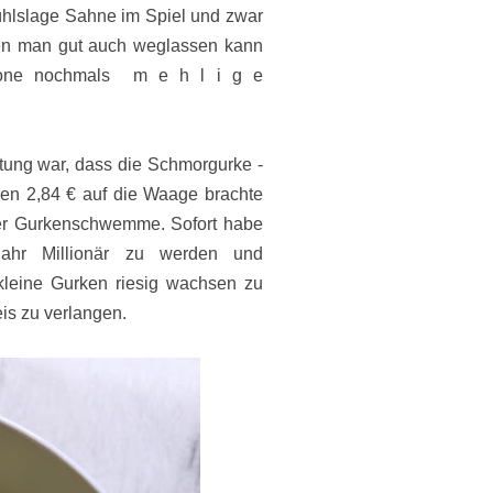
fühlslage Sahne im Spiel und zwar
en man gut auch weglassen kann
etone nochmals
m e h l i g e
ung war, dass die Schmorgurke -
zen 2,84 € auf die Waage brachte
 der Gurkenschwemme. Sofort habe
ahr Millionär zu werden und
leine Gurken riesig wachsen zu
is zu verlangen.