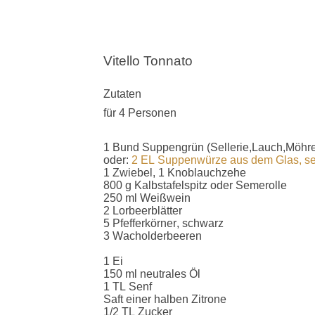
Vitello Tonnato
Zutaten
für 4 Personen
1 Bund Suppengrün (Sellerie,Lauch,Möhr
oder:
2 EL Suppenwürze aus dem Glas, s
1 Zwiebel, 1 Knoblauchzehe
800 g Kalbstafelspitz oder Semerolle
250 ml Weißwein
2 Lorbeerblätter
5 Pfefferkörner, schwarz
3 Wacholderbeeren
1 Ei
150 ml neutrales Öl
1 TL Senf
Saft einer halben Zitrone
1/2 TL Zucker