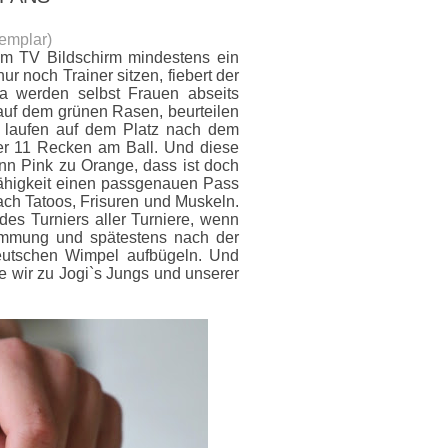
emplar
)
em TV Bildschirm mindestens ein
r noch Trainer sitzen, fiebert der
Da werden selbst Frauen abseits
 auf dem grünen Rasen, beurteilen
 laufen auf dem Platz nach dem
 der 11 Recken am Ball. Und diese
enn Pink zu Orange, dass ist doch
 Fähigkeit einen passgenauen Pass
ach Tatoos, Frisuren und Muskeln.
des Turniers aller Turniere, wenn
timmung und spätestens nach der
eutschen Wimpel aufbügeln. Und
ie wir zu Jogi`s Jungs und unserer