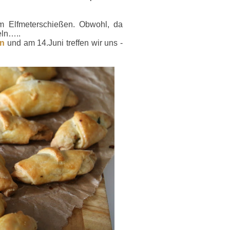
m Elfmeterschießen. Obwohl, da
eln…..
an
und am 14.Juni treffen wir uns -