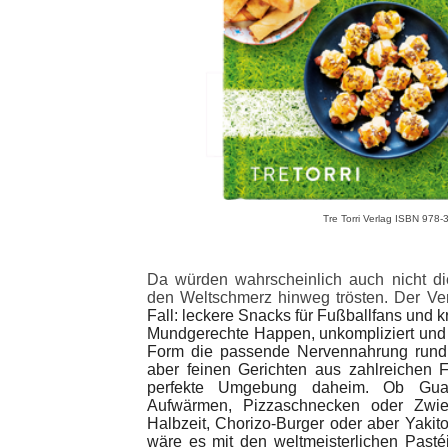
Tre Torri Verlag ISBN 978
Da würden wahrscheinlich auch nicht die
den Weltschmerz hinweg trösten. Der Ve
Fall: leckere Snacks für Fußballfans und k
Mundgerechte Happen, unkompliziert und sc
Form die passende Nervennahrung rund
aber feinen Gerichten
aus zahlreichen
F
perfekte Umgebung daheim. Ob Gua
Aufwärmen, Pizzaschnecken oder Zwieb
Halbzeit, Chorizo-Burger oder aber Yakito
wäre es mit den weltmeisterlichen Pasté