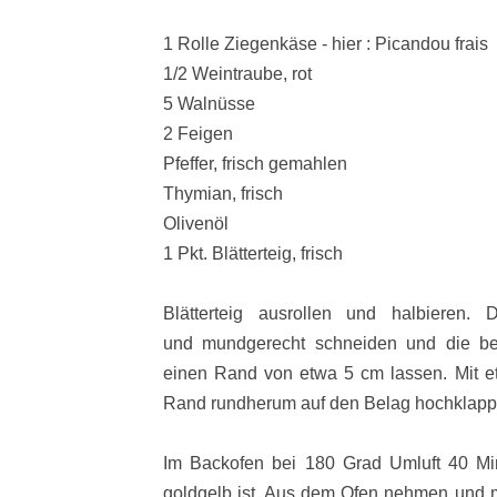
1 Rolle Ziegenkäse - hier : Picandou frais
1/2 Weintraube, rot
5 Walnüsse
2 Feigen
Pfeffer, frisch gemahlen
Thymian, frisch
Olivenöl
1 Pkt. Blätterteig, frisch
Blätterteig ausrollen und halbieren.
und
mundgerecht schneiden und die
b
einen Rand von etwa 5 cm lassen. Mit et
Rand rundherum auf den Belag hochklapp
Im Backofen bei 180 Grad Umluft 40 Minu
goldgelb ist. Aus dem Ofen nehmen und m