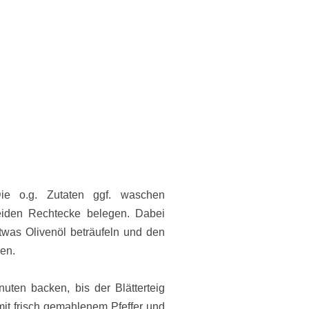
 Die o.g. Zutaten ggf. waschen
eiden Rechtecke belegen.
Dabei
was Olivenöl beträufeln und den
en.
ten backen, bis der Blätterteig
it frisch gemahlenem Pfeffer und