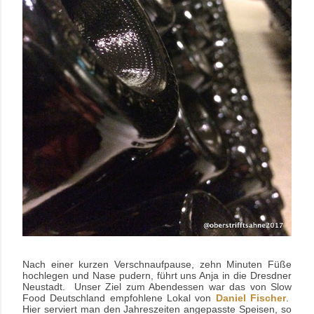
Nach einer kurzen Verschnaufpause, zehn Minuten Füße
hochlegen und Nase pudern, führt uns Anja in die Dresdner
Neustadt. Unser Ziel zum Abendessen war das von Slow
Food Deutschland empfohlene Lokal von
Daniel Fischer
.
Hier serviert man den Jahreszeiten angepasste Speisen, so