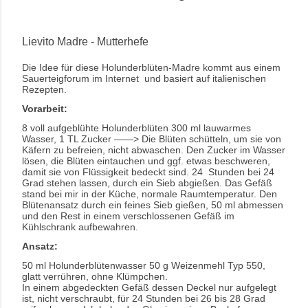
Lievito Madre - Mutterhefe
Die Idee für diese Holunderblüten-Madre kommt aus einem
Sauerteigforum im Internet und basiert auf italienischen
Rezepten.
Vorarbeit:
8 voll aufgeblühte Holunderblüten 300 ml lauwarmes
Wasser, 1 TL Zucker ——> Die Blüten schütteln, um sie von
Käfern zu befreien, nicht abwaschen. Den Zucker im Wasser
lösen, die Blüten eintauchen und ggf. etwas beschweren,
damit sie von Flüssigkeit bedeckt sind. 24 Stunden bei 24
Grad stehen lassen, durch ein Sieb abgießen. Das Gefäß
stand bei mir in der Küche, normale Raumtemperatur. Den
Blütenansatz durch ein feines Sieb gießen, 50 ml abmessen
und den Rest in einem verschlossenen Gefäß im
Kühlschrank aufbewahren.
Ansatz:
50 ml Holunderblütenwasser 50 g Weizenmehl Typ 550,
glatt verrühren, ohne Klümpchen.
In einem abgedeckten Gefäß dessen Deckel nur aufgelegt
ist, nicht verschraubt, für 24 Stunden bei 26 bis 28 Grad