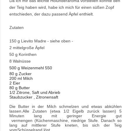
Da ich mir das leichte Holunderaroma vorstellen konnte den
der Teig haben wird, habe ich mich für einen süßen Zopf
entschieden, der dazu passend Äpfel enthielt.
Zutaten
150 g Lievito Madre - siehe oben -
2 mittelgroße Äpfel
50 g Korinthen
8 Walnüsse
500 g Weizenmehl 550
80 g Zucker
200 ml Milch
2 Eier
80 g Butter
1/2 Zitrone, Saft und Abrieb
Staubzucker , Zitronensaft
Die Butter in der Milch schmelzen und etwas abkühlen
lassen.Alle Zutaten (etwa 1/2 Eigelb zurück lassen) 5
Minuten lang mit geringer Energie gut
vermengen (Küchenmaschine, niedrige Stufe. Danach so
lang auf mittlerer Stufe kneten, bis
sich der Teig
vomSchüsselrand löst.