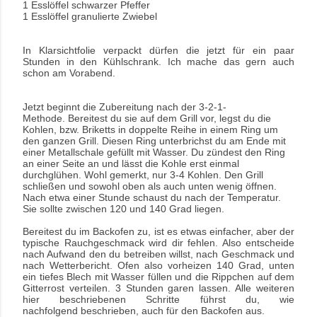
1 Esslöffel schwarzer Pfeffer
1 Esslöffel granulierte Zwiebel
In Klarsichtfolie verpackt dürfen die jetzt für ein paar
Stunden in den Kühlschrank. Ich
mache das gern auch
schon am Vorabend.
Jetzt beginnt die Zubereitung nach der 3-2-1-
Methode. Bereitest du sie auf dem Grill vor,
legst du die
Kohlen, bzw. Briketts in doppelte Reihe in einem Ring um
den ganzen Grill.
Diesen Ring unterbrichst du am Ende mit
einer Metallschale gefüllt mit Wasser. Du zündest
den Ring
an einer Seite an und lässt die Kohle erst einmal
durchglühen. Wohl gemerkt, nur
3-4 Kohlen. Den Grill
schließen und sowohl oben als auch unten wenig öffnen.
Nach etwa
einer Stunde schaust du nach der Temperatur.
Sie sollte zwischen 120 und 140 Grad liegen.
Bereitest du im Backofen zu, ist es etwas einfacher, aber der
typische Rauchgeschmack
wird dir fehlen. Also entscheide
nach Aufwand den du betreiben willst, nach Geschmack
und
nach Wetterbericht. Ofen also vorheizen 140 Grad, unten
ein tiefes Blech mit Wasser
füllen und die Rippchen auf dem
Gitterrost verteilen. 3 Stunden garen lassen. Alle weiteren
hier
beschriebenen Schritte führst du, wie
nachfolgend beschrieben, auch für den Backofen aus.