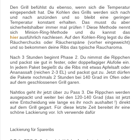
Den Grill befühlst du ebenso, wenn sich die Temperatur
eingependelt hat. Die Kohlen des Grills werden sich nach
und nach anzünden und so bleibt eine geringer
Temperatur konstant
erhalten. Das musst du aber
sicherheitshalber immer mal prüfen !
Diese Methode nennt
sich Minion-Ring-Methode und du kannst das
hier
ausführlich nachlesen. Auf den Kohlen-Ring legst du die
Räucherchucks oder Räucherspäne (vorher eingeweicht)
und so bekommen deine Ribs das
typische
Raucharoma.
Nach 3 Stunden beginnt Phase 2. Du nimmst die Rippchen
und packst sie gut in fester, oder doppellagiger Alufolie ein.
In jedem Paket begießt du die Ribs mit etwas Apfelsaft oder
Ananassaft (reichen 2-3 EL) und packst gut zu. Jetzt dürfen
die Pakete nochmals 2 Stunden bei 140 Grad im Ofen oder
auf dem geschlossenen Grill garen.
Nahtlos geht ihr jetzt über zu Pass 3. Die Rippchen werden
ausgepackt und weiter bei den 120-140 Grad (das ist jetzt
eine
Entscheidung
wie lange es ihr noch aushaltet !) direkt
auf dem Grill gegart. Für diese letzte Zeit bereitet ihr eine
schöne Lackierung vor. Ich verwende dafür
Lackierung für Spareribs