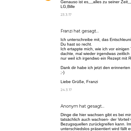
Genauso ist es,,,,alles zu seiner Zeit,,
LG,Bille
23.3.17
Franzi
hat gesagt…
Ich unterschreibe mit, das Entschleu
Du hast so recht.
Ich ertappte mich, wie ich vor einigen
dachte, mal wieder irgendwas zeitlic
nur weil ich irgendwo ein Rezept mit
Dank dir habe ich jetzt den erinner
;-)
Liebe Grüße, Franzi
24.3.17
Anonym hat gesagt…
Dinge die hier wachsen gibt es bei mi
tatsächlich auch wachsen- der Vorteil
Bezugsquellen zurückgreifen kann. Im
unterschiedslos präsentiert wird fällt