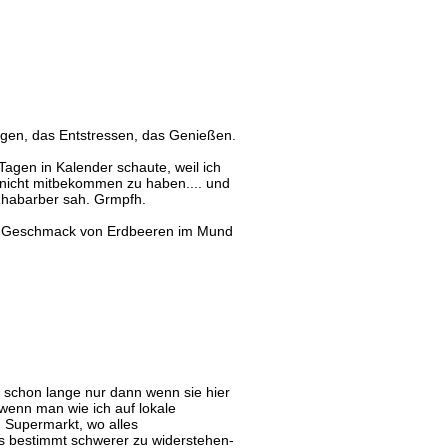
,
nigen, das Entstressen, das Genießen.
 Tagen in Kalender schaute, weil ich
h nicht mitbekommen zu haben.... und
 Rhabarber sah. Grmpfh.
ten Geschmack von Erdbeeren im Mund
r schon lange nur dann wenn sie hier
 wenn man wie ich auf lokale
 Supermarkt, wo alles
 es bestimmt schwerer zu widerstehen-