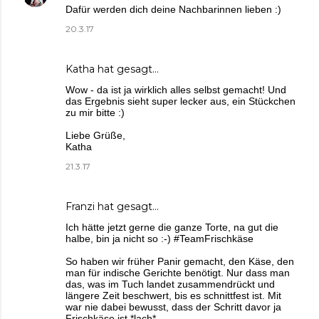
Dafür werden dich deine Nachbarinnen lieben :)
20.3.17
Katha
hat gesagt…
Wow - da ist ja wirklich alles selbst gemacht! Und
das Ergebnis sieht super lecker aus, ein Stückchen
zu mir bitte :)
Liebe Grüße,
Katha
21.3.17
Franzi
hat gesagt…
Ich hätte jetzt gerne die ganze Torte, na gut die
halbe, bin ja nicht so :-) #TeamFrischkäse
So haben wir früher Panir gemacht, den Käse, den
man für indische Gerichte benötigt. Nur dass man
das, was im Tuch landet zusammendrückt und
längere Zeit beschwert, bis es schnittfest ist. Mit
war nie dabei bewusst, dass der Schritt davor ja
Frischkäse ist *lach*