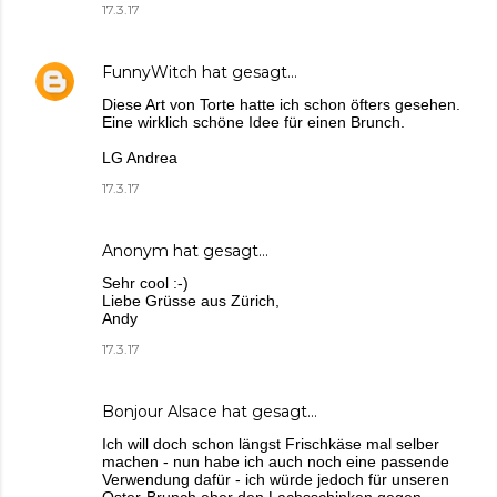
17.3.17
FunnyWitch
hat gesagt…
Diese Art von Torte hatte ich schon öfters gesehen.
Eine wirklich schöne Idee für einen Brunch.
LG Andrea
17.3.17
Anonym hat gesagt…
Sehr cool :-)
Liebe Grüsse aus Zürich,
Andy
17.3.17
Bonjour Alsace
hat gesagt…
Ich will doch schon längst Frischkäse mal selber
machen - nun habe ich auch noch eine passende
Verwendung dafür - ich würde jedoch für unseren
Oster-Brunch eher den Lachsschinken gegen