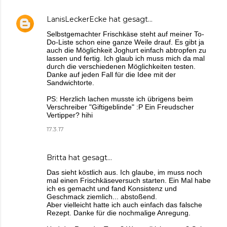
LanisLeckerEcke
hat gesagt…
Selbstgemachter Frischkäse steht auf meiner To-
Do-Liste schon eine ganze Weile drauf. Es gibt ja
auch die Möglichkeit Joghurt einfach abtropfen zu
lassen und fertig. Ich glaub ich muss mich da mal
durch die verschiedenen Möglichkeiten testen.
Danke auf jeden Fall für die Idee mit der
Sandwichtorte.
PS: Herzlich lachen musste ich übrigens beim
Verschreiber "Giftigeblinde" :P Ein Freudscher
Vertipper? hihi
17.3.17
Britta
hat gesagt…
Das sieht köstlich aus. Ich glaube, im muss noch
mal einen Frischkäseversuch starten. Ein Mal habe
ich es gemacht und fand Konsistenz und
Geschmack ziemlich... abstoßend.
Aber vielleicht hatte ich auch einfach das falsche
Rezept. Danke für die nochmalige Anregung.