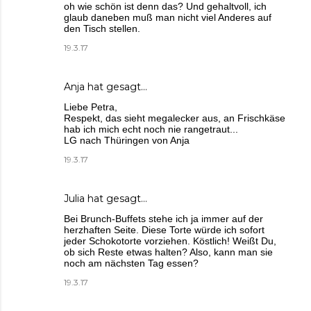
oh wie schön ist denn das? Und gehaltvoll, ich
glaub daneben muß man nicht viel Anderes auf
den Tisch stellen.
19.3.17
Anja
hat gesagt…
Liebe Petra,
Respekt, das sieht megalecker aus, an Frischkäse
hab ich mich echt noch nie rangetraut...
LG nach Thüringen von Anja
19.3.17
Julia
hat gesagt…
Bei Brunch-Buffets stehe ich ja immer auf der
herzhaften Seite. Diese Torte würde ich sofort
jeder Schokotorte vorziehen. Köstlich! Weißt Du,
ob sich Reste etwas halten? Also, kann man sie
noch am nächsten Tag essen?
19.3.17