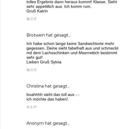
tolles Ergebnis dann heraus kommt! Klasse. Sieht
sehr appetitlich aus. Ich komm rum.
Gruß Katrin
18.3.17
Brotwein
hat gesagt…
Ich habe schon lange keine Sandwichtorte mehr
gegessen. Deine sieht fabelhaft aus und schmeckt
mit dem Lachsschinken und Meerrettich bestimmt
sehr gut!
Lieben Gruß Sylvia
18.3.17
Christina
hat gesagt…
boahhhh sieht das toll aus -.-
ich möchte das haben!
19.3.17
Anonym hat gesagt…