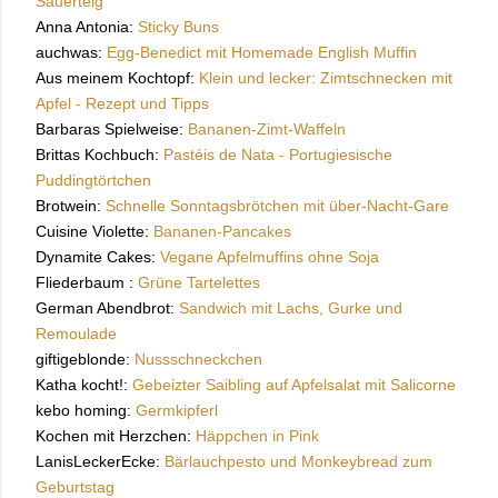
Sauerteig
Anna Antonia:
Sticky Buns
auchwas:
Egg-Benedict mit Homemade English Muffin
Aus meinem Kochtopf:
Klein und lecker: Zimtschnecken mit
Apfel - Rezept und Tipps
Barbaras Spielweise:
Bananen-Zimt-Waffeln
Brittas Kochbuch:
Pastéis de Nata - Portugiesische
Puddingtörtchen
Brotwein:
Schnelle Sonntagsbrötchen mit über-Nacht-Gare
Cuisine Violette:
Bananen-Pancakes
Dynamite Cakes:
Vegane Apfelmuffins ohne Soja
Fliederbaum :
Grüne Tartelettes
German Abendbrot:
Sandwich mit Lachs, Gurke und
Remoulade
giftigeblonde:
Nussschneckchen
Katha kocht!:
Gebeizter Saibling auf Apfelsalat mit Salicorne
kebo homing:
Germkipferl
Kochen mit Herzchen:
Häppchen in Pink
LanisLeckerEcke:
Bärlauchpesto und Monkeybread zum
Geburtstag