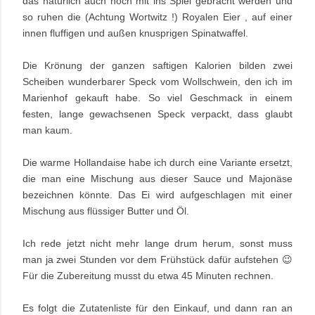
das natürlich auch noch mit ins Spiel gebracht werden und
so ruhen die
(Achtung Wortwitz !) Royalen
Eier , auf einer
innen fluffigen und außen knusprigen Spinatwaffel.
Die Krönung der ganzen saftigen Kalorien bilden zwei
Scheiben wunderbarer Speck vom Wollschwein, den ich im
Marienhof gekauft habe. So viel Geschmack in einem
festen, lange gewachsenen Speck verpackt, dass glaubt
man kaum.
Die warme Hollandaise habe ich durch eine Variante ersetzt,
die man eine Mischung aus dieser Sauce und Majonäse
bezeichnen könnte. Das Ei wird aufgeschlagen mit einer
Mischung aus flüssiger Butter und Öl.
Ich rede jetzt nicht mehr lange drum herum, sonst muss
man ja zwei Stunden vor dem Frühstück dafür aufstehen 😉
Für die Zubereitung musst du etwa 45 Minuten rechnen.
Es folgt die Zutatenliste für den Einkauf, und dann ran an