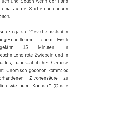
 Fluch und Segen wenn der Fang
uch mal auf der Suche nach neuen
lfen.
isch zu garen. "
Ceviche besteht in
ingeschnittenem, rohem Fisch
ungefähr 15 Minuten in
eschnittene rote
Zwiebeln
und in
harfes, paprikaähnliches Gemüse
cht. Chemisch gesehen kommt es
vorhandenen
Zitronensäure
zu
lich wie beim Kochen." (Quelle