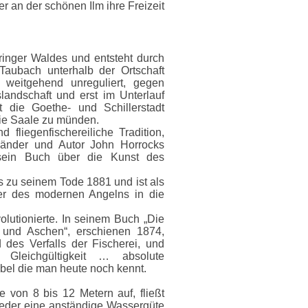
r an der schönen Ilm ihre Freizeit
ringer Waldes und entsteht durch
aubach unterhalb der Ortschaft
, weitgehend unreguliert, gegen
landschaft und erst im Unterlauf
t die Goethe- und Schillerstadt
die Saale zu münden.
d fliegenfischereiliche Tradition,
länder und Autor John Horrocks
r sein Buch über die Kunst des
s zu seinem Tode 1881 und ist als
er des modernen Angelns in die
olutionierte. In seinem Buch „Die
n und Aschen“, erschienen 1874,
 des Verfalls der Fischerei, und
Gleichgültigkeit … absolute
Übel die man heute noch kennt.
te von 8 bis 12 Metern auf, fließt
wieder eine anständige Wassergüte