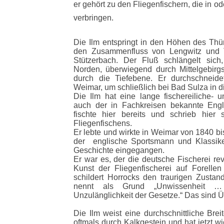
er gehört zu den Fliegenfischern, die in
ode
verbringen.
Die Ilm entspringt in den Höhen des Thü
den Zusammenfluss von Lengwitz und T
Stützerbach. Der Fluß schlängelt sich
Norden, überwiegend durch Mittelgebirgs
durch die Tiefebene. Er durchschneide
Weimar, um schließlich bei Bad Sulza in 
Die Ilm hat eine lange fischereiliche- un
auch der in Fachkreisen bekannte Eng
fischte hier bereits und schrieb hie
Fliegenfischens.
Er lebte und wirkte in Weimar von 1840 bi
der englische Sportsmann und Klassik
Geschichte eingegangen.
Er war es, der die deutsche Fischerei rev
Kunst der Fliegenfischerei auf Forelle
schildert Horrocks den traurigen Zustand
nennt als Grund „Unwissenheit … 
Unzulänglichkeit der Gesetze.“ Das sind 
Die Ilm weist eine durchschnittliche Brei
oftmals durch Kalkgestein und hat jetzt 