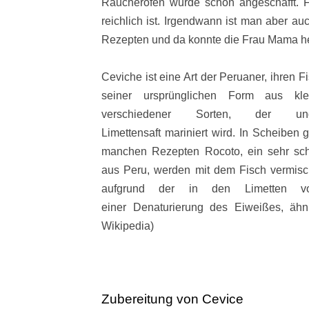
Räucherofen wurde schon angeschafft.
reichlich ist. Irgendwann ist man aber a
Rezepten und da konnte die Frau Mama he
Ceviche ist eine Art der Peruaner, ihren F
seiner ursprünglichen Form aus kle
verschiedener Sorten, der 
Limettensaft
mariniert
wird. In Scheiben g
manchen Rezepten
Rocoto
, ein sehr sc
aus Peru, werden mit dem Fisch vermis
aufgrund der in den Limetten 
einer
Denaturierung
des
Eiweißes
, ähn
Wikipedia)
Zubereitung von Cevice