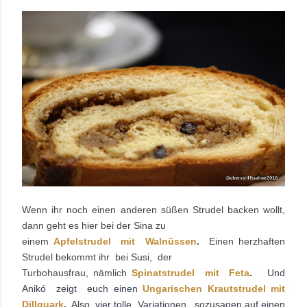
Wenn ihr noch einen anderen süßen Strudel backen wollt,
dann geht es hier bei der Sina zu
einem
Apfelstrudel mit Walnüssen
.
Einen herzhaften
Strudel bekommt ihr bei Susi, der
Turbohausfrau, nämlich
Spinatstrudel  mit  Feta
. 
  Und 
Anikó  zeigt  euch einen
Ungarischen Krautstrudel mit  
Dillquark
.
  Also  vier tolle  Variationen,  sozusagen auf einen 