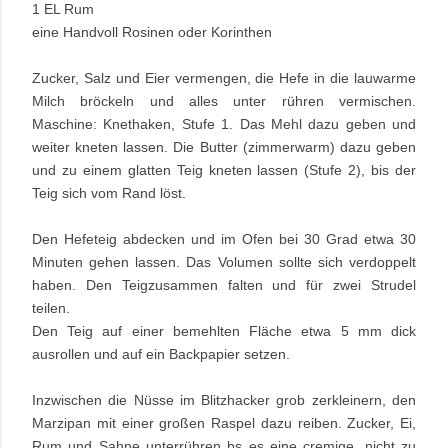
1 EL Rum
eine Handvoll Rosinen oder Korinthen 
Zucker, Salz und Eier vermengen, die Hefe in die lauwarme 
Milch bröckeln und alles unter rühren vermischen. 
Maschine: Knethaken, Stufe 1. Das Mehl dazu geben und 
weiter kneten lassen. Die Butter (zimmerwarm) dazu geben 
und zu einem glatten Teig kneten lassen (Stufe 2), bis der 
Teig sich vom Rand löst.
Den Hefeteig abdecken und im Ofen bei 30 Grad etwa 30 
Minuten gehen lassen. Das Volumen sollte sich verdoppelt 
haben. Den Teigzusammen falten und für zwei Strudel 
teilen.
Den Teig auf einer bemehlten Fläche etwa 5 mm dick 
ausrollen und auf ein Backpapier setzen.
Inzwischen die Nüsse im Blitzhacker grob zerkleinern, den 
Marzipan mit einer großen Raspel dazu reiben. Zucker, Ei, 
Rum und Sahne unterrühren bs es eine cremige, nicht zu 