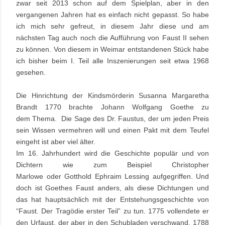
zwar seit 2013 schon auf dem Spielplan, aber in den
vergangenen Jahren hat es einfach nicht gepasst. So habe
ich mich sehr gefreut, in diesem Jahr diese und am
nächsten Tag auch noch die Aufführung von Faust II sehen
zu können. Von diesem in Weimar entstandenen Stück habe
ich bisher beim I. Teil alle Inszenierungen seit etwa 1968
gesehen.
Die Hinrichtung der Kindsmörderin
Susanna Margaretha
Brandt
1770 brachte Johann
Wolfgang Goethe zu
dem Thema. Die Sage des Dr. Faustus, der um jeden Preis
sein Wissen vermehren will und einen Pakt mit dem Teufel
eingeht ist aber viel älter.
Im 16. Jahrhundert wird die Geschichte populär und von
Dichtern wie zum Beispiel
Christopher
Marlowe
oder
Gotthold Ephraim Lessing
aufgegriffen. Und
doch ist Goethes Faust anders, als diese Dichtungen und
das hat hauptsächlich mit der Entstehungsgeschichte von
“Faust. Der Tragödie erster Teil” zu tun. 1775 vollendete er
den Urfaust, der aber in den Schubladen verschwand. 1788