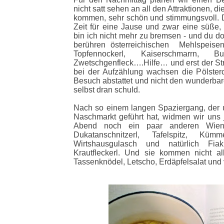
nicht satt sehen an all den Attraktionen, di
kommen, sehr schön und stimmungsvoll. D
Zeit für eine Jause und zwar eine süße, 
bin ich nicht mehr zu bremsen - und du do
berühren österreichischen Mehlspeisen.
Topfennockerl, Kaiserschmarrn, 
Zwetschgenfleck….Hilfe… und erst der Str
bei der Aufzählung wachsen die Pölster
Besuch abstattet und nicht den wunderbare
selbst dran schuld.
Nach so einem langen Spaziergang, der u
Naschmarkt geführt hat, widmen wir uns j
Abend noch ein paar anderen Wiene
Dukatanschnitzerl, Tafelspitz, Kümm
Wirtshausgulasch und natürlich Fiak
Krautfleckerl. Und sie kommen nicht al
Tassenknödel, Letscho, Erdäpfelsalat und