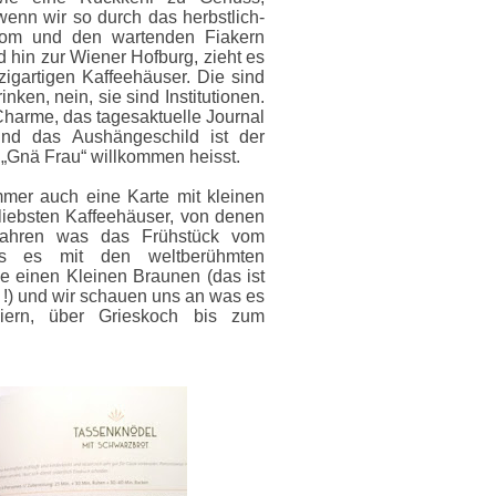
nn wir so durch das herbstlich-
dom und den wartenden Fiakern
 hin zur Wiener Hofburg, zieht es
nzigartigen Kaffeehäuser. Die sind
nken, nein, sie sind Institutionen.
harme, das tagesaktuelle Journal
d das Aushängeschild ist der
t „Gnä Frau“ willkommen heisst.
mer auch eine Karte mit kleinen
e liebsten Kaffeehäuser, von denen
rfahren was das Frühstück vom
as es mit den weltberühmten
me einen Kleinen Braunen (das ist
h !) und wir schauen uns an was es
iern, über Grieskoch bis zum