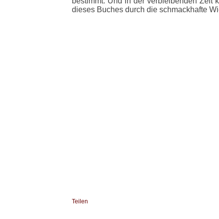
bestimmt. Und in der verbleibenden Zeit k
dieses Buches durch die schmackhafte W
Teilen