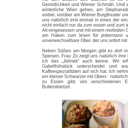
Gemütlichkeit und Wiener Schmäh. Und we
winterliche Wien gehen, am Stephans
vorbei, vorüber am Wiener Burgtheater und
uns natürlich erst einmal in eines der ei
nicht einfach nur da zum essen und zum tri
Alt eingesessen und mit einem morbiden C
am Haken zum lesen für jedermann un
unverwechselbare Ober, der uns sofort mi
Neben Süßen am Morgen gibt es dort im
Speisen. Frau Zii zeigt uns natürlich ihr
ich das „Jelinek“ auch kenne. Wir e
Gabelfrühstück unterscheidet und w
Kaffeespezialitäten auf sich hat. Ich neh
ein kleiner Schwarzer mit Obers - natürlic
zu Essen gibt, von verschiedenen E
Butterstrietzel.