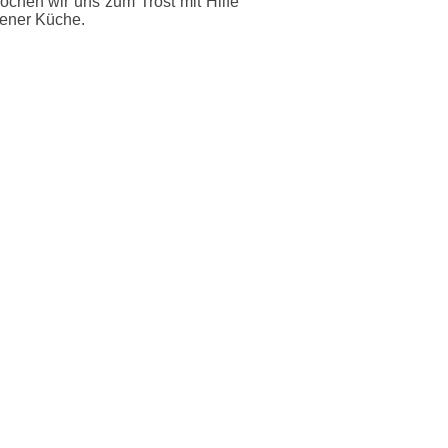
ochen wir uns zum Trost mit Hilfe
iener Küche.