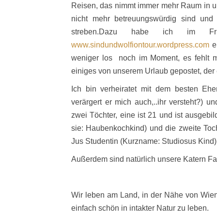
Reisen, das nimmt immer mehr Raum in un
nicht mehr betreuungswürdig sind un
streben.
Dazu habe ich im Frü
www.sindundwolfiontour.wordpress.com
ei
weniger los
noch im Moment, es fehlt mi
einiges von unserem Urlaub gepostet, der 
Ich bin verheiratet mit dem besten Eh
verärgert er mich auch,..ihr versteht?) 
zwei Töchter, eine ist 21 und ist ausgebi
sie: Haubenkochkind) und die zweite Toch
Jus Studentin (Kurzname: Studiosus Kind)
Außerdem sind natürlich unsere Katern Fam
Wir leben am Land, in der Nähe von Wien, 
einfach schön in intakter Natur zu leben.