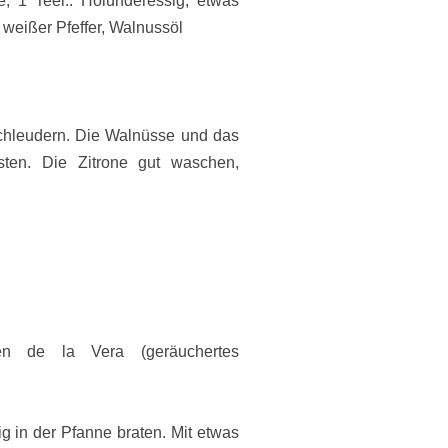
, 1 Teel.. Holunderessig, etwas
, weißer Pfeffer, Walnussöl
chleudern.
Die Walnüsse und das
östen. Die Zitrone gut waschen,
.
en de la Vera (geräuchertes
ig in der Pfanne braten. Mit etwas