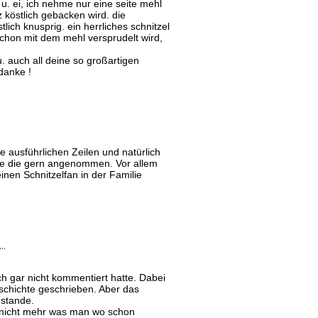
l u. ei, ich nehme nur eine seite mehl
 köstlich gebacken wird. die
lich knusprig. ein herrliches schnitzel
schon mit dem mehl versprudelt wird,
 u. auch all deine so großartigen
danke !
e ausführlichen Zeilen und natürlich
de die gern angenommen. Vor allem
inen Schnitzelfan in der Familie
…
och gar nicht kommentiert hatte. Dabei
schichte geschrieben. Aber das
stande.
 nicht mehr was man wo schon