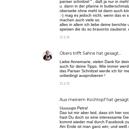
pariser schnitzel " , daß ja nur in meh
u. dann in der pfanne in butterschmalz
oberseite ohne mehl ist dann auch köst
:-) mag es jedoch nicht, wenn das ei 
machen auch viele so.
alles in allem ich liebe deine berichte
speisen die du so bravorös zauberst. 
21.2.15
Obers trifft Sahne
hat gesagt…
Liebe Annemarie, vielen Dank für dein
auch für deine Tipps. Wie immer wer
das Pariser Schnitzel werde ich für me
unbedingt ausprobieren !
21.2.15
Aus meinem Kochtopf
hat gesagt
Uuuuups Petra!
Das tut mir aber leid, dass ich hier n
hast Du doch so eine interessante Ge
kommt wieder mal durch Facebook zu
Am Ende ist man ganz wirr, und weiß