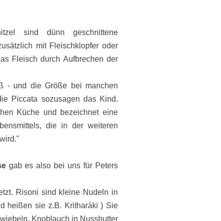
tzel sind dünn geschnittene
sätzlich mit Fleischklopfer oder
 das Fleisch durch Aufbrechen der
roß - und die Größe bei manchen
die Piccata sozusagen das Kind.
ischen Küche und bezeichnet eine
ensmittels, die in der weiteren
wird."
ese
gab es also bei uns für Peters
zt. Risoni sind kleine Nudeln in
nd heißen sie z.B.
Kritharáki )
Sie
Zwiebeln, Knoblauch in Nussbutter