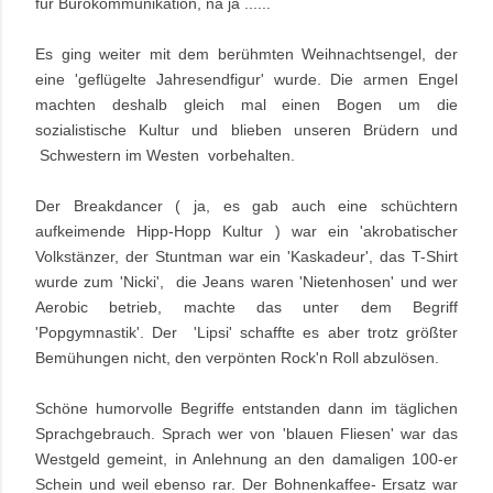
für Bürokommunikation, na ja ......
Es ging weiter mit dem berühmten Weihnachtsengel, der
eine 'geflügelte Jahresendfigur' wurde. Die armen Engel
machten deshalb gleich mal einen Bogen um die
sozialistische Kultur und blieben unseren Brüdern und
Schwestern im Westen vorbehalten.
Der Breakdancer ( ja, es gab auch eine schüchtern
aufkeimende Hipp-Hopp Kultur ) war ein 'akrobatischer
Volkstänzer, der Stuntman war ein 'Kaskadeur', das T-Shirt
wurde zum 'Nicki', die Jeans waren 'Nietenhosen' und wer
Aerobic betrieb, machte das unter dem Begriff
'Popgymnastik'. Der 'Lipsi' schaffte es aber trotz größter
Bemühungen nicht, den verpönten Rock'n Roll abzulösen.
Schöne humorvolle Begriffe entstanden dann im täglichen
Sprachgebrauch. Sprach wer von 'blauen Fliesen' war das
Westgeld gemeint, in Anlehnung an den damaligen 100-er
Schein und weil ebenso rar. Der Bohnenkaffee- Ersatz war