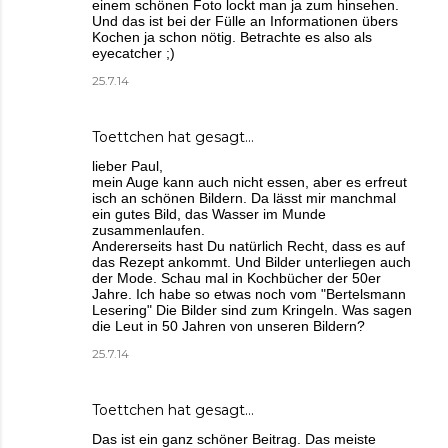
einem schönen Foto lockt man ja zum hinsehen.
Und das ist bei der Fülle an Informationen übers
Kochen ja schon nötig. Betrachte es also als
eyecatcher ;)
25.7.14
Toettchen
hat gesagt…
lieber Paul,
mein Auge kann auch nicht essen, aber es erfreut
isch an schönen Bildern. Da lässt mir manchmal
ein gutes Bild, das Wasser im Munde
zusammenlaufen.
Andererseits hast Du natürlich Recht, dass es auf
das Rezept ankommt. Und Bilder unterliegen auch
der Mode. Schau mal in Kochbücher der 50er
Jahre. Ich habe so etwas noch vom "Bertelsmann
Lesering" Die Bilder sind zum Kringeln. Was sagen
die Leut in 50 Jahren von unseren Bildern?
25.7.14
Toettchen
hat gesagt…
Das ist ein ganz schöner Beitrag. Das meiste