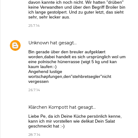
davon kannte ich noch nicht. Wir hatten "drüben"
keine Verwandten und über den Begriff Broiler bin
ich lange gestolpert. Und zu guter letzt, das sieht
sehr, sehr lecker aus.
25.7.14
Unknown
hat gesagt…
Bin gerade über den breuler aufgeklært
worden,dabei handelt es sich ursprünglich wol um
eine polnische hünerrasse (wigt 5 kg und kan
kaum laufen:-)
Angehend lustige
wortschøpfungen,den"stehbretsegler"nicht
vergessen
26.7.14
Klärchen Kompott
hat gesagt…
Liebe Pe, da ich Deine Küche persönlich kenne,
kann ich mir vorstellen wie delikat Dein Salat
geschmeckt hat :-)
28.7.14