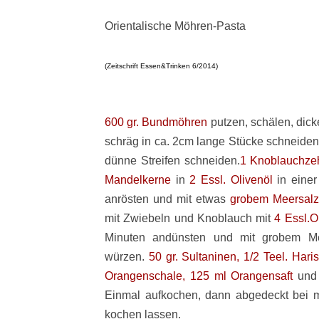
Orientalische Möhren-Pasta
(Zeitschrift Essen&Trinken 6/2014)
600 gr. Bundmöhren
putzen, schälen, dick
schräg in ca. 2cm lange Stücke schneide
dünne Streifen schneiden.
1 Knoblauchze
Mandelkerne
in
2 Essl. Olivenöl
in einer
anrösten und mit etwas
grobem Meersalz
mit Zwiebeln und Knoblauch mit
4 Essl.O
Minuten andünsten und mit grobem 
würzen.
50 gr. Sultaninen, 1/2 Teel. Hari
Orangenschale, 125 ml Orangensaft
un
Einmal aufkochen, dann abgedeckt bei mit
kochen lassen.