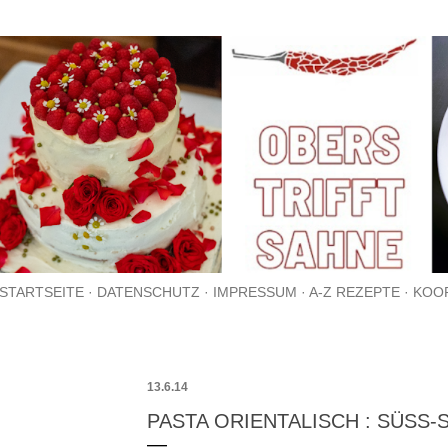
Direkt zum Hauptbereich
STARTSEITE
DATENSCHUTZ
IMPRESSUM
A-Z REZEPTE
KOO
13.6.14
PASTA ORIENTALISCH : SÜSS-