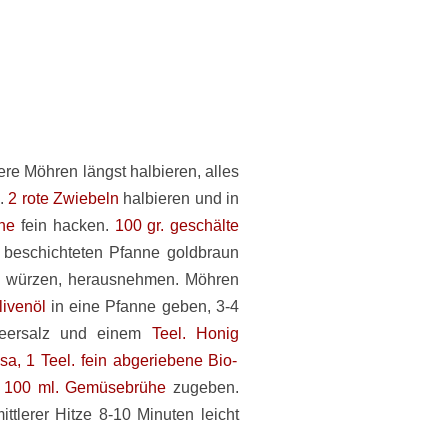
ere Möhren längst halbieren, alles
n.
2 rote Zwiebeln
halbieren und in
he
fein hacken.
100 gr. geschälte
 beschichteten Pfanne goldbraun
würzen, herausnehmen. Möhren
livenöl
in eine Pfanne geben, 3-4
Meersalz und einem
Teel. Honig
ssa, 1 Teel. fein abgeriebene Bio-
d
100 ml. Gemüsebrühe
zugeben.
tlerer Hitze 8-10 Minuten leicht