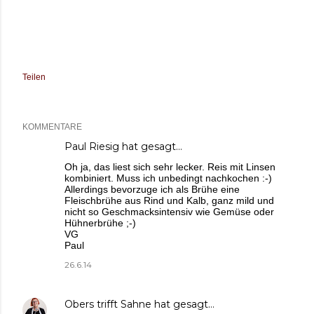
Teilen
KOMMENTARE
Paul Riesig
hat gesagt…
Oh ja, das liest sich sehr lecker. Reis mit Linsen
kombiniert. Muss ich unbedingt nachkochen :-)
Allerdings bevorzuge ich als Brühe eine
Fleischbrühe aus Rind und Kalb, ganz mild und
nicht so Geschmacksintensiv wie Gemüse oder
Hühnerbrühe ;-)
VG
Paul
26.6.14
Obers trifft Sahne
hat gesagt…