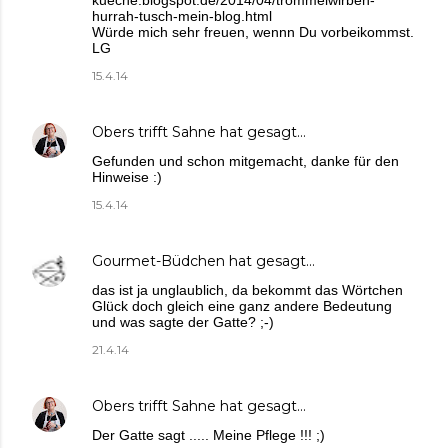
kueche.blogspot.de/2014/04/trommelwirben-
hurrah-tusch-mein-blog.html
Würde mich sehr freuen, wennn Du vorbeikommst.
LG
15.4.14
Obers trifft Sahne
hat gesagt…
Gefunden und schon mitgemacht, danke für den
Hinweise :)
15.4.14
Gourmet-Büdchen
hat gesagt…
das ist ja unglaublich, da bekommt das Wörtchen
Glück doch gleich eine ganz andere Bedeutung
und was sagte der Gatte? ;-)
21.4.14
Obers trifft Sahne
hat gesagt…
Der Gatte sagt ..... Meine Pflege !!! ;)