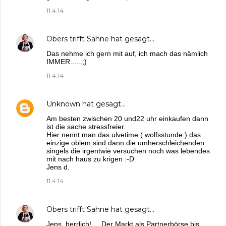
11.4.14
Obers trifft Sahne
hat gesagt…
Das nehme ich gern mit auf, ich mach das nämlich
IMMER......;)
11.4.14
Unknown
hat gesagt…
Am besten zwischen 20 und22 uhr einkaufen dann
ist die sache stressfreier.
Hier nennt man das ulvetime ( wolfsstunde ) das
einzige oblem sind dann die umherschleichenden
singels die irgentwie versuchen noch was lebendes
mit nach haus zu krigen :-D
Jens d.
11.4.14
Obers trifft Sahne
hat gesagt…
Jens, herrlich!.....Der Markt als Partnerbörse bis