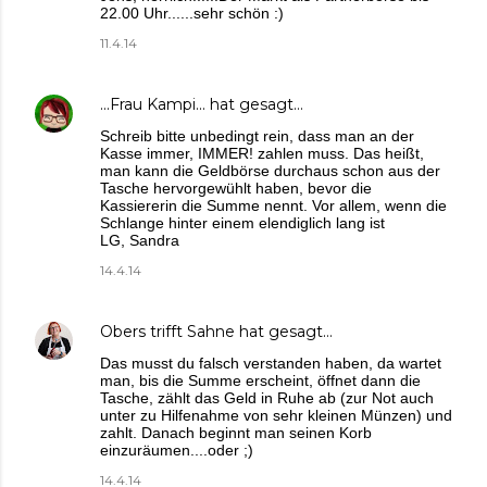
22.00 Uhr......sehr schön :)
11.4.14
...Frau Kampi...
hat gesagt…
Schreib bitte unbedingt rein, dass man an der
Kasse immer, IMMER! zahlen muss. Das heißt,
man kann die Geldbörse durchaus schon aus der
Tasche hervorgewühlt haben, bevor die
Kassiererin die Summe nennt. Vor allem, wenn die
Schlange hinter einem elendiglich lang ist
LG, Sandra
14.4.14
Obers trifft Sahne
hat gesagt…
Das musst du falsch verstanden haben, da wartet
man, bis die Summe erscheint, öffnet dann die
Tasche, zählt das Geld in Ruhe ab (zur Not auch
unter zu Hilfenahme von sehr kleinen Münzen) und
zahlt. Danach beginnt man seinen Korb
einzuräumen....oder ;)
14.4.14