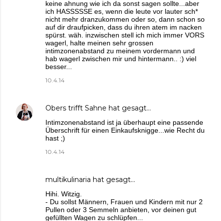
keine ahnung wie ich da sonst sagen sollte...aber
ich HASSSSSE es, wenn die leute vor lauter sch*
nicht mehr dranzukommen oder so, dann schon so
auf dir draufpicken, dass du ihren atem im nacken
spürst. wäh. inzwischen stell ich mich immer VORS
wagerl, halte meinen sehr grossen
intimzonenabstand zu meinem vordermann und
hab wagerl zwischen mir und hintermann.. :) viel
besser...
10.4.14
Obers trifft Sahne
hat gesagt…
Intimzonenabstand ist ja überhaupt eine passende
Überschrift für einen Einkaufsknigge...wie Recht du
hast ;)
10.4.14
multikulinaria
hat gesagt…
Hihi. Witzig.
- Du sollst Männern, Frauen und Kindern mit nur 2
Pullen oder 3 Semmeln anbieten, vor deinen gut
gefüllten Wagen zu schlüpfen...