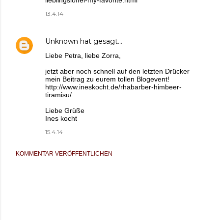
lieblingsloffel-my-favorite.html
13.4.14
Unknown
hat gesagt…
Liebe Petra, liebe Zorra,
jetzt aber noch schnell auf den letzten Drücker
mein Beitrag zu eurem tollen Blogevent!
http://www.ineskocht.de/rhabarber-himbeer-
tiramisu/
Liebe Grüße
Ines kocht
15.4.14
KOMMENTAR VERÖFFENTLICHEN