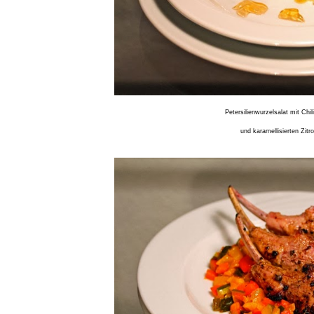
Petersilienwurzelsalat mit Chil
und karamellisierten Zit