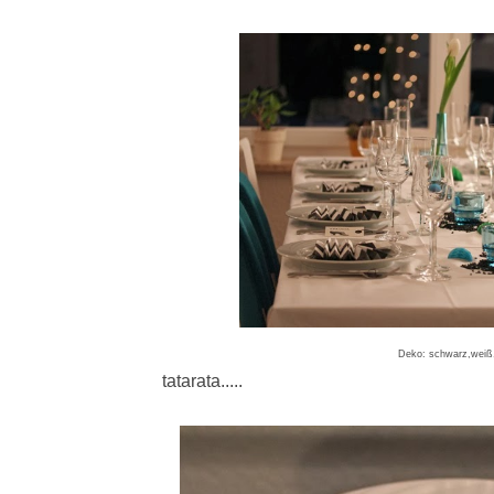
Deko: schwarz,weiß,
tatarata.....