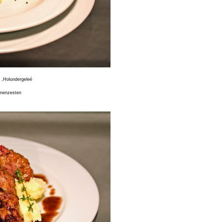
i ,Holundergeleé
ronenzesten