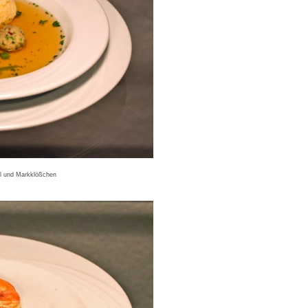
l und Markklößchen