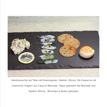
Jakobsmuschel als Tatar mit Gewürzgurke, Zwiebel, Zitrone. Als Carpaccio mit
Limonenöl, Kapern aus Lipari in Meersalz. Natur gebraten mit Meersalz und
Spritzer Zitrone. Brotchips in Butter gebraten