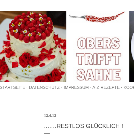
Direkt zum Hauptbereich
STARTSEITE
DATENSCHUTZ
IMPRESSUM
A-Z REZEPTE
KOO
13.4.13
.......RESTLOS GLÜCKLICH !