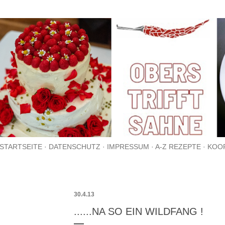
Direkt zum Hauptbereich
STARTSEITE
DATENSCHUTZ
IMPRESSUM
A-Z REZEPTE
KOO
30.4.13
......NA SO EIN WILDFANG !