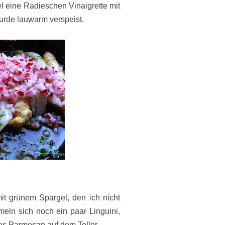
l eine Radieschen Vinaigrette mit
wurde lauwarm verspeist.
t grünem Spargel, den ich nicht
eln sich noch ein paar Linguini,
as Parmesan auf dem Teller.