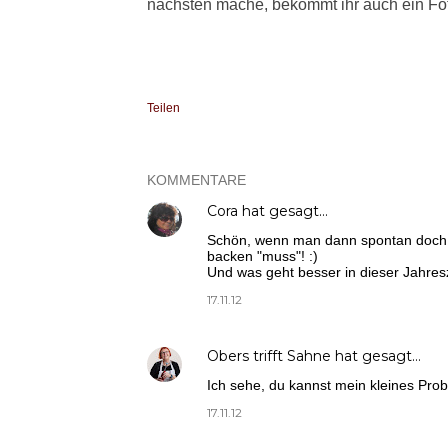
nächsten mache, bekommt ihr auch ein Fo
Teilen
KOMMENTARE
Cora
hat gesagt…
Schön, wenn man dann spontan doch n
backen "muss"! :)
Und was geht besser in dieser Jahres
17.11.12
Obers trifft Sahne
hat gesagt…
Ich sehe, du kannst mein kleines Pro
17.11.12