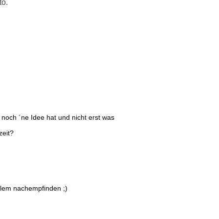
to.
och ´ne Idee hat und nicht erst was
zeit?
blem nachempfinden ;)