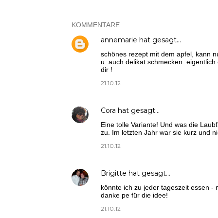
KOMMENTARE
annemarie
hat gesagt…
schönes rezept mit dem apfel, kann nur
u. auch delikat schmecken. eigentlic
dir !
21.10.12
Cora
hat gesagt…
Eine tolle Variante! Und was die Lau
zu. Im letzten Jahr war sie kurz und n
21.10.12
Brigitte
hat gesagt…
könnte ich zu jeder tageszeit essen - 
danke pe für die idee!
21.10.12