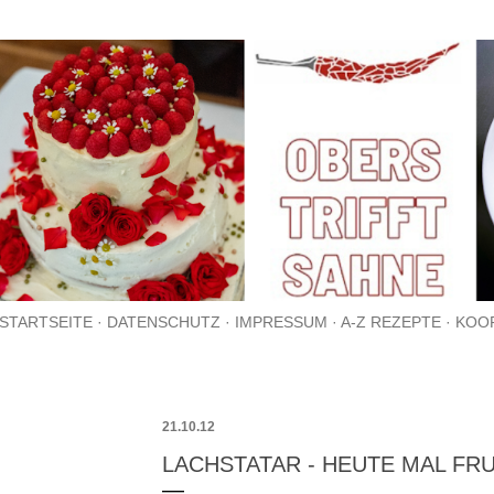
Direkt zum Hauptbereich
STARTSEITE
DATENSCHUTZ
IMPRESSUM
A-Z REZEPTE
KOO
21.10.12
LACHSTATAR - HEUTE MAL FR