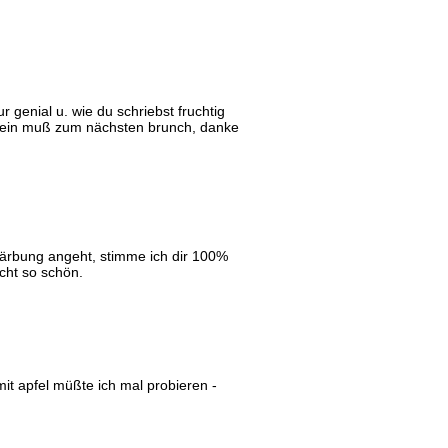
 genial u. wie du schriebst fruchtig
h ein muß zum nächsten brunch, danke
bfärbung angeht, stimme ich dir 100%
icht so schön.
mit apfel müßte ich mal probieren -