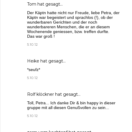
Tom hat gesagt…
Der Käptn hatte nicht nur Freude, liebe Petra, der
Käptn war begeistert und sprachlos (!), ob der
wunderbaren Gerichten und der noch
wunderbareren Menschen, die er an diesem
Wochenende geniessen, bzw. treffen durfte.
Das war groß !
5.10.12
Heike
hat gesagt…
*seufz*
5.10.12
Rolf klöckner hat gesagt…
Toll, Petra... Ich danke Dir & bin happy in dieser
gruppe mit all diesen Genußvollen zu sein...
5.10.12