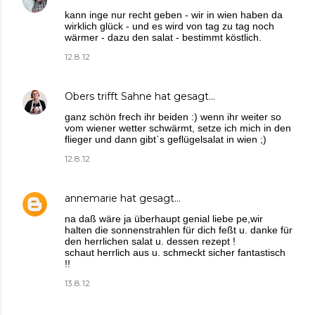
kann inge nur recht geben - wir in wien haben da
wirklich glück - und es wird von tag zu tag noch
wärmer - dazu den salat - bestimmt köstlich.
12.8.12
Obers trifft Sahne
hat gesagt…
ganz schön frech ihr beiden :) wenn ihr weiter so
vom wiener wetter schwärmt, setze ich mich in den
flieger und dann gibt`s geflügelsalat in wien ;)
12.8.12
annemarie
hat gesagt…
na daß wäre ja überhaupt genial liebe pe,wir
halten die sonnenstrahlen für dich feßt u. danke für
den herrlichen salat u. dessen rezept !
schaut herrlich aus u. schmeckt sicher fantastisch
!!
13.8.12