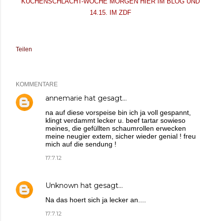
KÜCHENSCHLACHT-WOCHE MORGEN HIER IM BLOG UND
14.15.
IM ZDF
Teilen
KOMMENTARE
annemarie
hat gesagt…
na auf diese vorspeise bin ich ja voll gespannt,
klingt verdammt lecker u. beef tartar sowieso
meines, die gefüllten schaumrollen erwecken
meine neugier extem, sicher wieder genial ! freu
mich auf die sendung !
17.7.12
Unknown
hat gesagt…
Na das hoert sich ja lecker an....
17.7.12