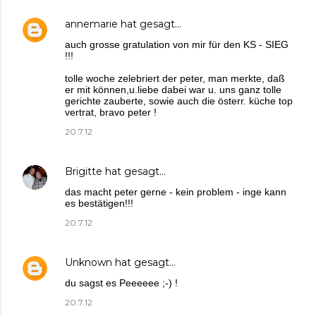
annemarie
hat gesagt…
auch grosse gratulation von mir für den KS - SIEG
!!!
tolle woche zelebriert der peter, man merkte, daß
er mit können,u.liebe dabei war u. uns ganz tolle
gerichte zauberte, sowie auch die österr. küche top
vertrat, bravo peter !
20.7.12
Brigitte
hat gesagt…
das macht peter gerne - kein problem - inge kann
es bestätigen!!!
20.7.12
Unknown
hat gesagt…
du sagst es Peeeeee ;-) !
20.7.12