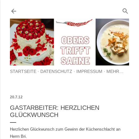
Direkt zum Hauptbereich
STARTSEITE
DATENSCHUTZ
IMPRESSUM
MEHR…
20.7.12
GASTARBEITER: HERZLICHEN
GLÜCKWUNSCH
Herzlichen Glückwunsch zum Gewinn der
Küchenschlach
t
an
Herrn Bri.