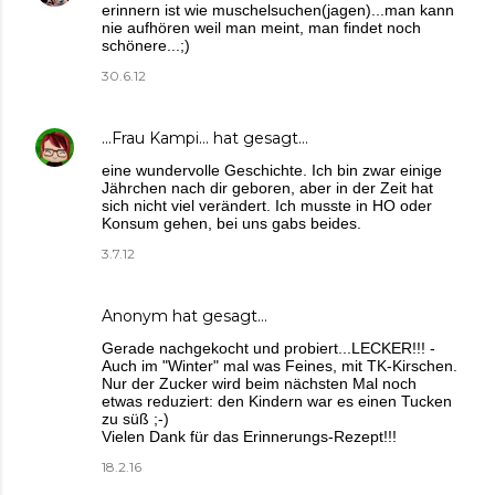
erinnern ist wie muschelsuchen(jagen)...man kann
nie aufhören weil man meint, man findet noch
schönere...;)
30.6.12
...Frau Kampi...
hat gesagt…
eine wundervolle Geschichte. Ich bin zwar einige
Jährchen nach dir geboren, aber in der Zeit hat
sich nicht viel verändert. Ich musste in HO oder
Konsum gehen, bei uns gabs beides.
3.7.12
Anonym hat gesagt…
Gerade nachgekocht und probiert...LECKER!!! -
Auch im "Winter" mal was Feines, mit TK-Kirschen.
Nur der Zucker wird beim nächsten Mal noch
etwas reduziert: den Kindern war es einen Tucken
zu süß ;-)
Vielen Dank für das Erinnerungs-Rezept!!!
18.2.16