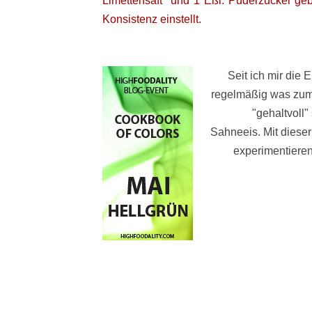
Limettensaft
und 1 Eßl. Puderzucker ge
Konsistenz einstellt.
Seit ich mir die 
regelmäßig was zum
"gehaltvoll"
Sahneeis. Mit dieser
experimentieren