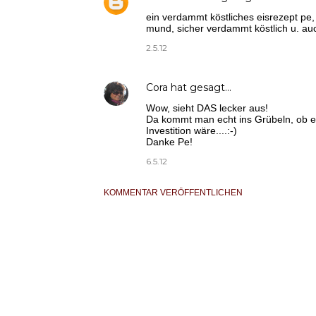
ein verdammt köstliches eisrezept pe
mund, sicher verdammt köstlich u. au
2.5.12
Cora
hat gesagt…
Wow, sieht DAS lecker aus!
Da kommt man echt ins Grübeln, ob e
Investition wäre....:-)
Danke Pe!
6.5.12
KOMMENTAR VERÖFFENTLICHEN