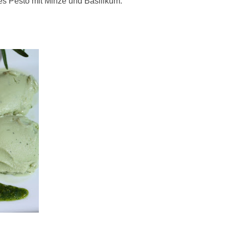
es Pesto mit Minze und Basi
likum.