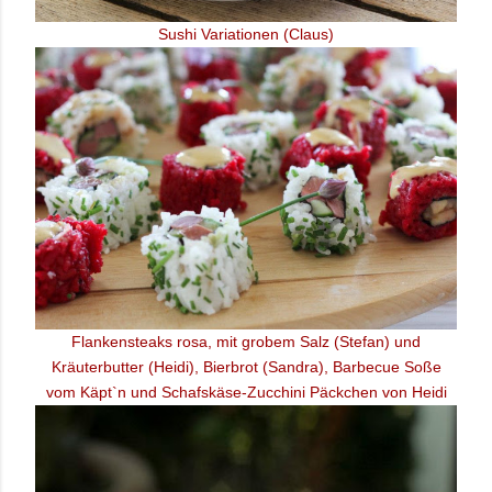
Sushi Variationen (Claus)
Flankensteaks rosa, mit grobem Salz (Stefan) und
Kräuterbutter (Heidi), Bierbrot (Sandra),
Barbecue Soße
vom Käpt`n und Schafskäse-Zucchini Päckchen von Heidi