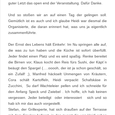
guter Letzt das open end der Veranstaltung. Dafür Danke.
Und so stoßen wir an auf einen Tag der gelingen soll.
Gemütlich ist es auch und ich glaube
Heidi
war diesmal die
Organisierte, die daran erinnert hat, was uns ja eigentlich
zusammenführte.
Der Ernst des Lebens hält Einkehr: Im Nu springen alle auf,
die was zu tun haben und die Küche ist sofort überfüllt.
Jeder findet einen Platz und es wird spaßig. Renke bereitet
die Birnen vor, Klaus kocht den Reis fürs Sushi, der Käpt`n
beäugt den Spargel (.....ooooh, der ist ja schon geschält, so
ein Zufall! ;), Manfred häckselt Unmengen von Kräutern,
Cora schält Kartoffeln, Heidi verpackt Schafskäse in
Zucchini, Su darf Wachteleier pellen und ich schneide für
den Anfang Speck und Zwiebel . Ich hoffe, ich hab keinen
vergessen. Jeder beteiligt
oder interessiert
sich
und so
hab ich mir das auch vorgestellt.
Stefan
, der Grillexperte, hat sich draußen auf der Terrasse