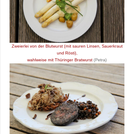
Zweierlei von der Blutwurst (mit sauren Linsen, Sauerkraut
und Rösti),
wahlweise mit Thüringer Bratwurst
(Petra)