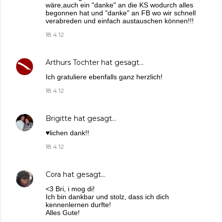
wäre,auch ein "danke" an die KS wodurch alles
begonnen hat und "danke" an FB wo wir schnell
verabreden und einfach austauschen können!!!
18.4.12
Arthurs Tochter
hat gesagt…
Ich gratuliere ebenfalls ganz herzlich!
18.4.12
Brigitte
hat gesagt…
♥lichen dank!!
18.4.12
Cora
hat gesagt…
<3 Bri, i mog di!
Ich bin dankbar und stolz, dass ich dich
kennenlernen durfte!
Alles Gute!