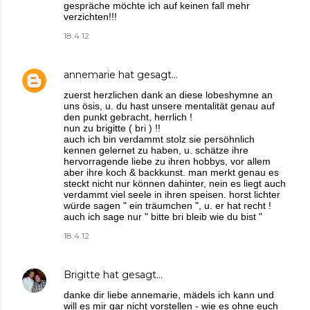
gespräche möchte ich auf keinen fall mehr
verzichten!!!
18.4.12
annemarie
hat gesagt…
zuerst herzlichen dank an diese lobeshymne an
uns ösis, u. du hast unsere mentalität genau auf
den punkt gebracht, herrlich !
nun zu brigitte ( bri ) !!
auch ich bin verdammt stolz sie persöhnlich
kennen gelernet zu haben, u. schätze ihre
hervorragende liebe zu ihren hobbys, vor allem
aber ihre koch & backkunst. man merkt genau es
steckt nicht nur können dahinter, nein es liegt auch
verdammt viel seele in ihren speisen. horst lichter
würde sagen " ein träumchen ", u. er hat recht !
auch ich sage nur " bitte bri bleib wie du bist "
18.4.12
Brigitte
hat gesagt…
danke dir liebe annemarie, mädels ich kann und
will es mir gar nicht vorstellen - wie es ohne euch