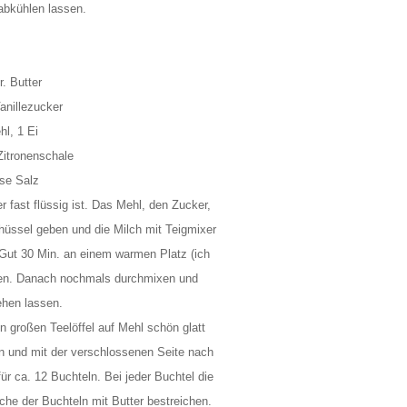
abkühlen lassen.
r. Butter
anillezucker
hl, 1 Ei
 Zitronenschale
ise Salz
r fast flüssig ist. Das Mehl, den Zucker,
hüssel geben und die Milch mit Teigmixer
Gut 30 Min. an einem warmen Platz (ich
ssen. Danach nochmals durchmixen und
ehen lassen.
n großen Teelöffel auf Mehl schön glatt
n und mit der verschlossenen Seite nach
für ca. 12 Buchteln. Bei jeder Buchtel die
e der Buchteln mit Butter bestreichen.