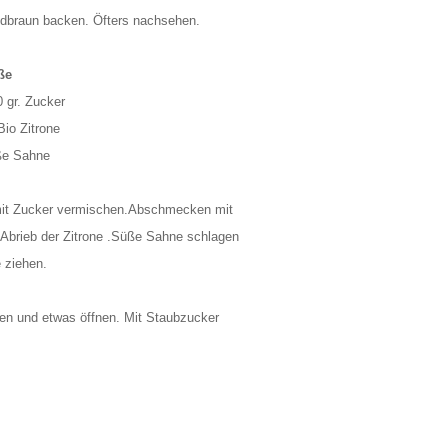
ldbraun backen. Öfters nachsehen.
ße
0 gr. Zucker
Bio Zitrone
ße Sahne
mit Zucker vermischen.Abschmecken mit
Abrieb der Zitrone .Süße Sahne schlagen
 ziehen.
en und etwas öffnen. Mit Staubzucker