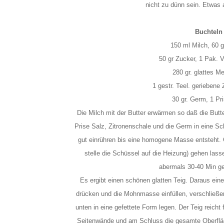
nicht zu dünn sein. Etwas 
Buchteln
150 ml Milch, 60 g
50 gr Zucker, 1 Pak. V
280 gr. glattes Me
1 gestr. Teel. geriebene
30 gr. Germ, 1 Pr
Die Milch mit der Butter erwärmen so daß die Butte
Prise Salz, Zitronenschale und die Germ in eine Sc
gut einrühren bis eine homogene Masse entsteht. 
stelle die Schüssel auf die Heizung) gehen la
abermals 30-40 Min g
Es ergibt einen schönen glatten Teig. Daraus eine
drücken und die Mohnmasse einfüllen, verschließe
unten in eine gefettete Form legen.
Der Teig reicht 
Seitenwände und am Schluss die gesamte Oberfläch