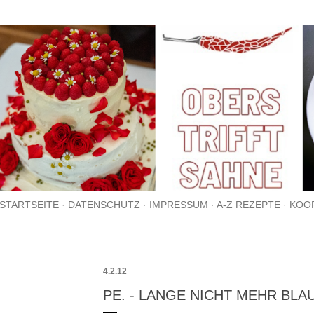
Direkt zum Hauptbereich
STARTSEITE
DATENSCHUTZ
IMPRESSUM
A-Z REZEPTE
KOO
4.2.12
PE. - LANGE NICHT MEHR BLA