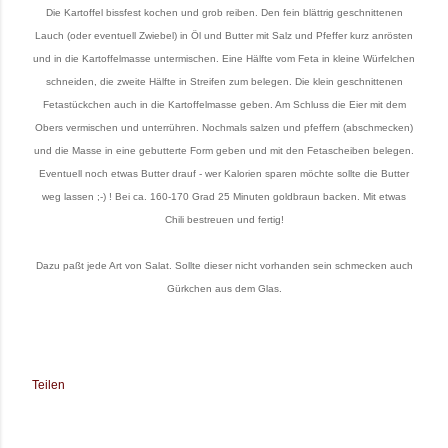
Die Kartoffel bissfest kochen und grob reiben. Den fein blättrig geschnittenen
Lauch (oder eventuell Zwiebel) in Öl und Butter mit Salz und Pfeffer kurz anrösten
und in die Kartoffelmasse untermischen. Eine Hälfte vom Feta in kleine Würfelchen
schneiden, die zweite Hälfte in Streifen zum belegen. Die klein geschnittenen
Fetastückchen auch in die Kartoffelmasse geben. Am Schluss die Eier mit dem
Obers vermischen und unterrühren. Nochmals salzen und pfeffern (abschmecken)
und die Masse in eine gebutterte Form geben und mit den Fetascheiben belegen.
Eventuell noch etwas Butter drauf - wer Kalorien sparen möchte sollte die Butter
weg lassen ;-) ! Bei ca. 160-170 Grad 25 Minuten goldbraun backen. Mit etwas
Chili bestreuen und fertig!
Dazu paßt jede Art von Salat. Sollte dieser nicht vorhanden sein schmecken auch
Gürkchen aus dem Glas.
Teilen