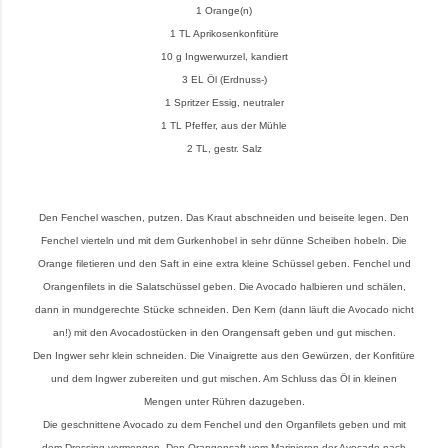
1 Orange(n)
1 TL Aprikosenkonfitüre
10 g Ingwerwurzel, kandiert
3 EL Öl (Erdnuss-)
1 Spritzer Essig, neutraler
1 TL Pfeffer, aus der Mühle
2 TL, gestr. Salz
Den Fenchel waschen, putzen. Das Kraut abschneiden und beiseite legen. Den
Fenchel vierteln und mit dem Gurkenhobel in sehr dünne Scheiben hobeln. Die
Orange filetieren und den Saft in eine extra kleine Schüssel geben. Fenchel und
Orangenfilets in die Salatschüssel geben. Die Avocado halbieren und schälen,
dann in mundgerechte Stücke schneiden. Den Kern (dann läuft die Avocado nicht
an!) mit den Avocadostücken in den Orangensaft geben und gut mischen.
Den Ingwer sehr klein schneiden. Die Vinaigrette aus den Gewürzen, der Konfitüre
und dem Ingwer zubereiten und gut mischen. Am Schluss das Öl in kleinen
Mengen unter Rühren dazugeben.
Die geschnittene Avocado zu dem Fenchel und den Organfilets geben und mit
dem Dressing vermengen. Den Orangensaft vom Marinieren der Avocado nach