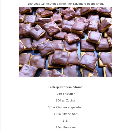
180 Grad 15 Mnuten backen, mit Kuvertüre bestreichen.
Butterplätzchen- Zitrone
250 gr Butter
100 gr. Zucker
3 Bio Zitronen abgerieben
1 Bio Zitrone Saft
1 Ei
1 Vanillezucker