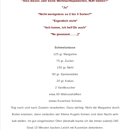
"Also dieses Jahr keine Weihnachtsplätzchen, NUR Stollen?"
"Ja"
"Nicht wenigstens so 2 bis 3 Sorten?"
"Eigentlich nicht"
"Ach komm, ich helf Dir auch"
"Na guuuuuut........;)"
Schmelznüsse
125 gr. Margarine
75 gr. Zucker
150 gr. Mehl
80 gr. Speisestärke
20 gr. Kakao
2 Vanillezucker
etwa 60 Walnusshälften
etwas Kuvertüre Schoko
Teig nach und nach Zutaten verarbeiten. Ganz wichtig: Nicht die Margarine durch
Butter ersetzen, dann zerlaufen sie! Kleine Kugeln formen und über Nacht sehr
kalt stellen. Im gut vorgeheizten Ofen (deshalb backe ich die immer zuletzt) 180
Grad 15 Minuten backen.Leicht mit Kuvertüre dekorieren.